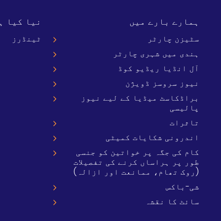
ہمارے بارے میں
نیا کیا ہ
سٹیزن چارٹر
ٹینڈرز
ہندی میں شہری چارٹر
آل انڈیا ریڈیو کوڈ
نیوز سروسز ڈویژن
براڈکاسٹ میڈیا کے لیے نیوز
پالیسی
تاثرات
اندرونی شکایات کمیٹی
کام کی جگہ پر خواتین کو جنسی
طور پر ہراساں کرنے کی تفصیلات
(روک تھام، ممانعت اور ازالہ)
شی-باکس
سائٹ کا نقشہ