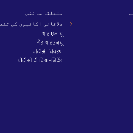
ے
متعلقہ سائٹس
علاقائی اکائیوں کی تفصی
आर एन यू
गैर आरएनयू
पीटीसी विवरण
पीटीसी दी दिशा-निर्देश