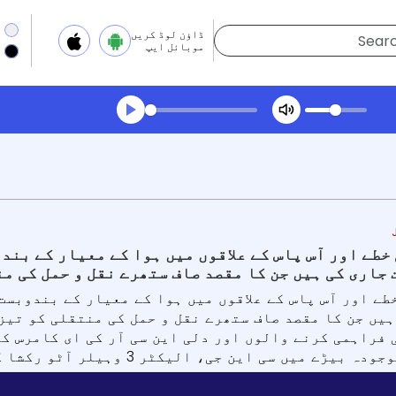
ڈاؤن لوڈ کریں
موبائل ایپ
Transcript summar
ھیلیں آڈیو
طے اور آس پاس کے علاقوں میں ہوا کے معیار کے بند
جاری کی ہیں جن کا مقصد صاف ستھرے نقل و حمل کی م
ے اور آس پاس کے علاقوں میں ہوا کے معیار کے بندوبست
فراہمی کرنے والوں اور دلی این سی آر کی ای کامرس کم
 میں سی این جی، الیکٹر 3 وہیلر آٹو رکشا کو شامل کریں۔