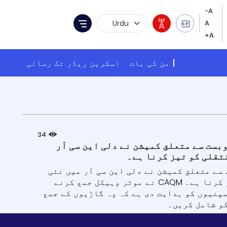
Language Selection
Menu
من کی بات
اسکرین ریڈر تک رسائی
34
وبست سے متعلق کمیشن نے دلی این سی آر
نتقلی کو تیز کرنا ہے۔
 سے متعلق کمیشن نے دلی این سی آر میں نئی
ہدایات جاری کی ہیں جن کا مقصد صاف ستھرے نقل و حمل کی منتقلی کو تیز کرنا ہے۔ CAQM نے موٹر وہیکل جمع کرنے
پنیوں کو ہدایت دی ہے کہ وہ گاڑیوں کے جمع