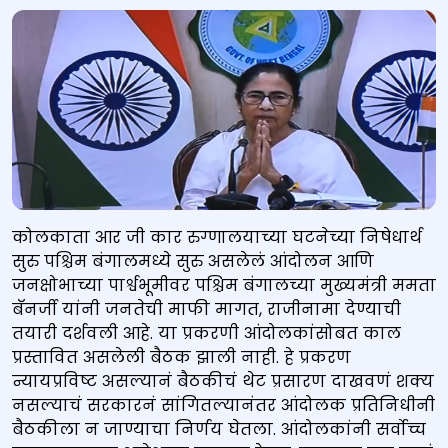
कोलकाता आर जी कार रुग्णालयाच्या घटनेच्या निषेधार्थ
सुरु पश्चिम बंगालमध्ये सुरु असलेलं आंदोलन आणि
जनक्षोभाच्या पार्श्वभूमीवर पश्चिम बंगालच्या मुख्यमंत्री ममता
बॅनर्जी यांनी जनतेची माफी मागत, राजीनामा देण्याची
तयारी दर्शवली आहे. या प्रकरणी आंदोलकांसोबत काल
प्रस्तावित असलेली बैठक झाली नाही. हे प्रकरण
न्यायप्रविष्ट असल्यानं बैठकीचं थेट प्रसारण दाखवणं शक्य
नसल्याचं सरकारनं सांगितल्यानंतर आंदोलक प्रतिनिधीनी
बैठकीला न जाण्याचा निर्णय घेतला. आंदोलकांनी सर्वोच्च