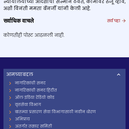
न्यायालयाच्या आदेशाचा सन्मान ठेवत, कामावर रुजू व्हावं,
अशी विनंती ममता बॅनर्जी यांनी केली आहे.
सर्वाधिक वाचले
सर्व पहा
कोणतीही पोस्ट आढळली नाही.
आमच्याबद्दल
नागरिकांची सनद
नागरिकांची सनद हिंदीत
ऑल इंडिया रेडियो कोड
वृत्तसेवा विभाग
बातम्या प्रसारण सेवा विभागासाठी नवीन धोरण
अभिप्राय
अंतर्गत तक्रार समिती