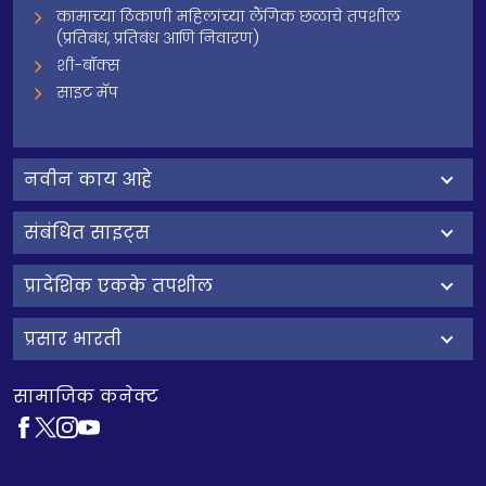
कामाच्या ठिकाणी महिलांच्या लैंगिक छळाचे तपशील
(प्रतिबंध, प्रतिबंध आणि निवारण)
शी-बॉक्स
साइट मॅप
नवीन काय आहे
संबंधित साइट्स
प्रादेशिक एकके तपशील
प्रसार भारती
सामाजिक कनेक्ट