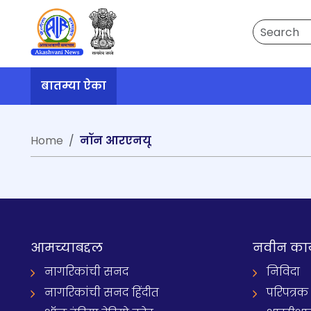
Search
बातम्या ऐका
Home
नॉन आरएनयू
आमच्याबद्दल
नवीन का
नागरिकांची सनद
निविदा
नागरिकांची सनद हिंदीत
परिपत्रक