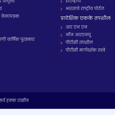
रत्युत्तरे
डीएव्हीपी
य
भारताचे राष्ट्रीय पोर्टल
े वेळापत्रक
प्रादेशिक एकके तपशील
आर एन एन
नॉन आरएनयू
 वार्षिक पुरस्कार
पीटीसी तपशील
पीटीसी मार्गदर्शक तत्त्वे
र्व हक्क राखीव