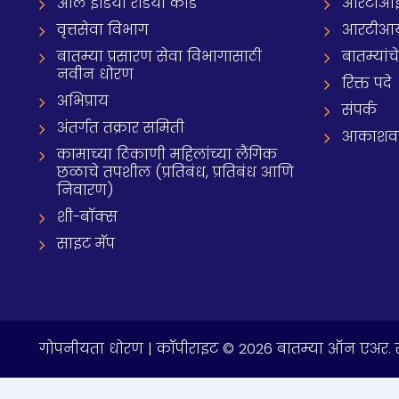
ऑल इंडिया रेडियो कोड
आरटीआई प्
वृत्तसेवा विभाग
आरटीआ
बातम्या प्रसारण सेवा विभागासाठी
बातम्यांच
नवीन धोरण
रिक्त पदे
अभिप्राय
संपर्क
अंतर्गत तक्रार समिती
आकाशवाणी
कामाच्या ठिकाणी महिलांच्या लैंगिक
छळाचे तपशील (प्रतिबंध, प्रतिबंध आणि
निवारण)
शी-बॉक्स
साइट मॅप
गोपनीयता धोरण
| कॉपीराइट © 2026 बातम्या ऑन एअर. स