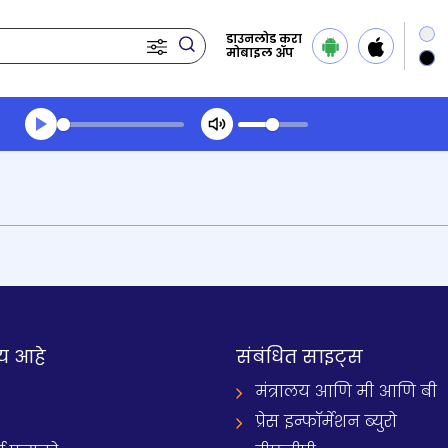
डाउनलोड करा
मोबाइल ॲप
Transcript summary
प्ले ऑडिओ
य आहे
संबंधित साइट्स
मंत्रालय आणि मी आणि बी
प्रेस इन्फॉर्मेशन ब्युरो