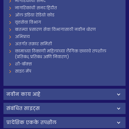
नागरिकांची सनद
नागरिकांची सनद हिंदीत
ऑल इंडिया रेडियो कोड
वृत्तसेवा विभाग
बातम्या प्रसारण सेवा विभागासाठी नवीन धोरण
अभिप्राय
अंतर्गत तक्रार समिती
कामाच्या ठिकाणी महिलांच्या लैंगिक छळाचे तपशील
(प्रतिबंध, प्रतिबंध आणि निवारण)
शी-बॉक्स
साइट मॅप
नवीन काय आहे
संबंधित साइट्स
प्रादेशिक एकके तपशील