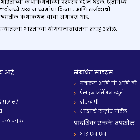
ारताच्या कथाकथनाच्या परंपरेचं दर्शन घडेल. श्रुतीमध्ये
टीमध्ये दृश्य माध्यमांचा विस्तार आणि सर्जकाची
भविष्यातील कथाकथन यांचा समावेश आहे.
ेण्यातल्या भारताच्या योगदानाबाबतचा संग्रह असेल.
य आहे
संबंधित साइट्स
मंत्रालय आणि मी आणि बी
प्रेस इन्फॉर्मेशन ब्युरो
रत्युत्तरे
डीएव्हीपी
य
भारताचे राष्ट्रीय पोर्टल
े वेळापत्रक
प्रादेशिक एकके तपशील
आर एन एन