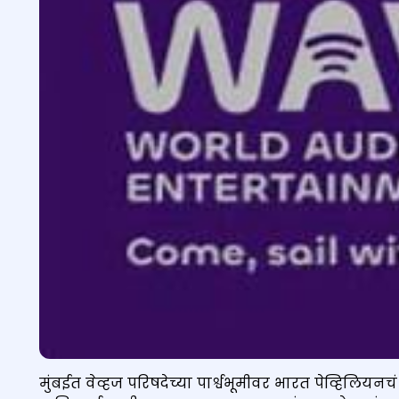
मुंबईत वेव्हज परिषदेच्या पार्श्वभूमीवर भारत पेव्हिलियनचं उ