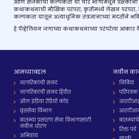
आणि सर्जकाची कल्पकता या चार भागांमधून प्रेक्षकांना भ
कथाकथनाची मौखिक परंपरा, कृतीमध्ये लेखन परंपरा, दृष्
कल्पकता यातून अत्याधुनिक तंत्रज्ञानाच्या मदतीने 
हे पॅव्हेलियन जगाच्या कथाकथनाच्या परंपरेला आकार द
आमच्याबद्दल
नवीन का
नागरिकांची सनद
निविदा
नागरिकांची सनद हिंदीत
परिपत्रक
ऑल इंडिया रेडियो कोड
आरटीआई प्
वृत्तसेवा विभाग
आरटीआ
बातम्या प्रसारण सेवा विभागासाठी
बातम्यांच
नवीन धोरण
रिक्त पदे
अभिप्राय
संपर्क