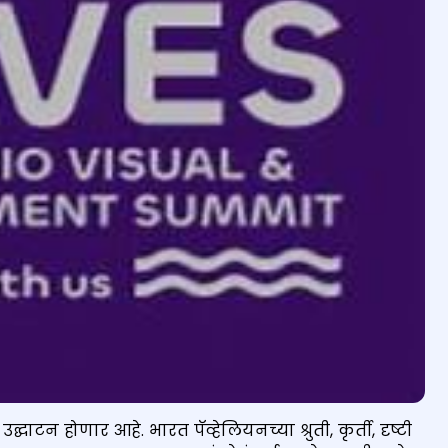
द्घाटन होणार आहे. भारत पॅव्हेलियनच्या श्रुती, कृर्ती, दृष्टी