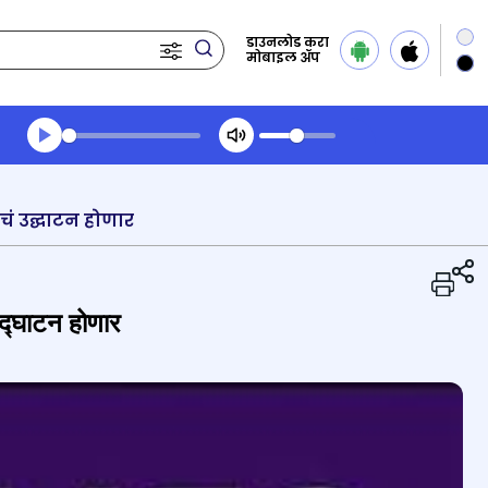
डाउनलोड करा
मोबाइल ॲप
Transcript summary
प्ले ऑडिओ
नचं उद्घाटन होणार
 उद्घाटन होणार