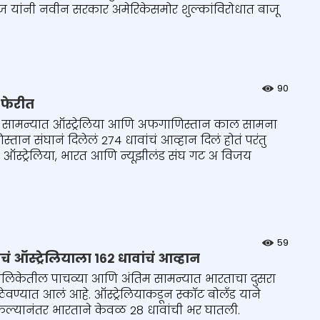
ानीज यांनी नवीन सरकार अमेरिकेसमोर शुल्कांविरोधात बाजू
90
 फेरीत
्या सामन्यात ऑस्ट्रेलिया आणि अफगाणिस्तान काल सामना
्तान संघानं दिलेलं 274 धावांचं आव्हान दिलं होतं परंतु
्या. ऑस्ट्रेलिया, भारत आणि न्यूझीलंड संघ गट अ विजय
59
ऑस्ट्रेलियाला १६२ धावांचं आव्हान
 मालिकेतील पाचव्या आणि अंतिम सामन्यात भारताचा दुसरा
न ठेवण्यात आलं आहे. ऑस्ट्रेलियाकडून स्कॉट बोलँड याने
 केल्यानंतर भारताने केवळ 28 धावांची भर घातली.