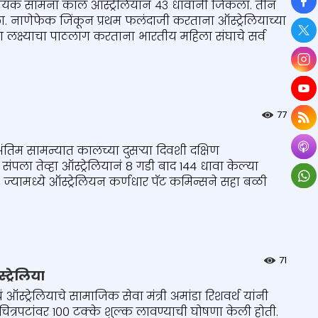
So
णायक सामना काल ऑस्ट्रेलियानं ४३ धावांनी जिंकला. तीन
ा. नाणेफेक जिंकून प्रथम फलंदाजी करताना ऑस्ट्रेलियाच्या
या लक्ष्याचा पाठलाग करताना भारतीय महिला संघाचे सर्व
77
तिम सामन्यात कालच्या दुसऱ्या दिवशी दक्षिण
संपला तेव्हा ऑस्ट्रेलियानं 8 गडी बाद 144 धावा केल्या
ता, ज्यामध्ये ऑस्ट्रेलियन कर्णधार पॅट कमिन्सने सहा बळी
71
ट्रेलिया
स्ट्रेलियाचे सामाजिक सेवा मंत्री अमांडा रिशवर्थ यांनी
ा चित्रपटांवर १०० टक्के शुल्क लावण्याची घोषणा केली होती.