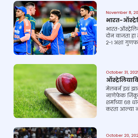
November 8, 20
भारत-ऑस्ट्रे
भारत-ऑस्ट्रेल
दोन वाजता हा स
२-१ अशा गुणफ
October 31, 202
ऑस्ट्रेलियाव
मेलबर्न इथं झा
नाणेफेक जिंकू
शर्माच्या ६८ ध
करता आल्या ना
Cricket ball resting on a cricket
bat on green grass of cricket
October 20, 202
pitch