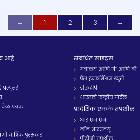
←
1
2
3
→
य आहे
संबंधित साइट्स
मंत्रालय आणि मी आणि बी
प्रेस इन्फॉर्मेशन ब्युरो
रत्युत्तरे
डीएव्हीपी
य
भारताचे राष्ट्रीय पोर्टल
े वेळापत्रक
प्रादेशिक एकके तपशील
आर एन एन
नॉन आरएनयू
 वार्षिक पुरस्कार
पीटीसी तपशील