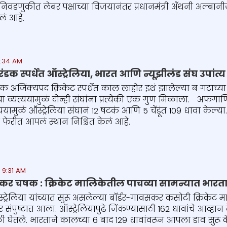
ा निवडणुकीत लेबर पक्षाच्या विजयानंतर प्रधानमंत्री अँथनी अल्ब
लं आहे.
0:34 AM
 स्पर्धेत ऑस्ट्रेलिया, भारत आणि न्यूझीलंड संघ उपांत्य
अजिंक्यपद क्रिकेट स्पर्धेत काल लाहोर इथं झालेल्या ब गटाच
ा व्यत्ययामुळं दोन्ही संघांना प्रत्येकी एक गुण मिळाला. अफगाणिस
्ययामुळं ऑस्ट्रेलिया संघानं 12 षटकं आणि 5 चेंडूंत 109 धावा केल
 फेरीत आपलं स्थान निश्चित केलं आहे.
 9:31 AM
कर चषक : क्रिकेट मालिकेतील पाचव्या सामन्यात भारताचं 
्रेलिया यांच्यात सुरू असलेल्या बॉर्डर-गावसकर कसोटी क्रिकेट
र संपुष्टात आला. ऑस्ट्रेलियापुढे जिंकण्यासाठी 162 धावांचे आव्हा
ी घेतले. भारताने कालच्या 6 बाद 129 धावांवरून आपला डाव सुरू