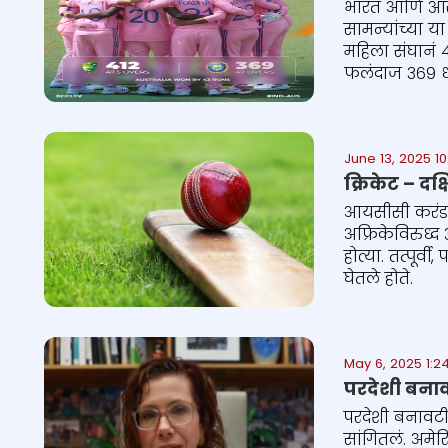
भारत आणि ऑस्ट
सामन्यांच्या 
महिला संघानं ४
फलंदाज ३६९ ध
June 13, 2025 10
क्रिकेट – दक
आयसीसी करंडक 
अफ्रिकेविरुध्द
होत्या. तत्पूर
घेतले होते.
Cricket ball resting on a cricket
bat on green grass of cricket
May 6, 2025 1:2
pitch
परदेशी बनावट
परदेशी बनावटीच
सांगितलं. अमेर