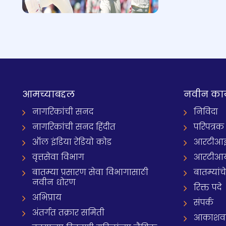
आमच्याबद्दल
नवीन का
नागरिकांची सनद
निविदा
नागरिकांची सनद हिंदीत
परिपत्रक
ऑल इंडिया रेडियो कोड
आरटीआई प्
वृत्तसेवा विभाग
आरटीआ
बातम्या प्रसारण सेवा विभागासाठी
बातम्यांच
नवीन धोरण
रिक्त पदे
अभिप्राय
संपर्क
अंतर्गत तक्रार समिती
आकाशवाणी