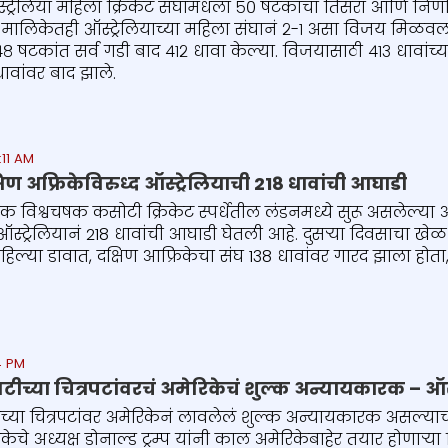
्रेलिया महिला क्रिकेट संघांमधला ५० षटकांचा तिसरा आणि निर्
या मालिकेतही ऑस्ट्रेलियाच्या महिला संघानं २-१ असा विजय मिळवल
८ षटकांत सर्व गडी बाद ४१२ धावा केल्या. विजयासाठी ४१३ धावांच्
ावांवर बाद झाले.
:11 AM
्षिण अफ्रिकेविरुध्द ऑस्ट्रेलियाची 218 धावांची आघाडी
विश्वचषक कसोटी क्रिकेट स्पर्धेतील लंडनमध्ये सुरू असलेल्या अं
 ऑस्ट्रेलियानं 218 धावांची आघाडी घेतली आहे. दुसऱ्या दिवसाचा खेळ 
्वी, पहिल्या डावात, दक्षिण आफ्रिकेचा संघ 138 धावांवर गारद झाला हो
4 PM
ीच्या चित्रपटांवरचं अमेरिकेचं शुल्क अन्यायकारक – ऑस्
्या चित्रपटांवर अमेरिकेनं लावलेलं शुल्क अन्यायकारक असल्याचं ऑ
िकेचे अध्यक्ष डोनाल्ड ट्रम्प यांनी काल अमेरिकेबाहेर तयार होणाऱ्य