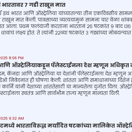
ची भारतावर ७ गडी राखून मात
पर्थ इथं भारत आणि ऑस्ट्रेलिया यांच्यातल्या तीन एकदिवसीय सामन्
 राखून मात केली. पावसाच्या व्यत्ययामुळं सामना चार वेळा थांब
यात आला. प्रथम फलंदाजी करताना भारतानं २६ षटकांत ९ बाद १३६ 
ावांचं लक्ष्य होतं. ते त्यांनी २२व्या षटकांत ३ गड्यांच्या मोबदल्यात
2025 8:06 PM
 आणि ऑस्ट्रेलियाकडून पॅलेस्टाईनला देश म्हणून अधिकृत 
म, कॅनडा आणि ऑस्ट्रेलिया या देशांनी पॅलेस्टाईनला देश म्हणून अधि
डिओ निवेदनात ही घोषणा केली. शांतता आणि समाधानाच्या दिशेनं हे
र्क कार्नि यांनी देशाच्या शांततेसाठी या मान्यतेला दुजोरा दिला. ऑस्ट
ॅलेस्टाईनला स्वतंत्र आणि सार्वभौम राज्य म्हणून मान्यता दिली.
2025 9:32 AM
टमध्ये भारताविरुद्ध मर्यादित षटकांच्या मालिकेत ऑस्ट्