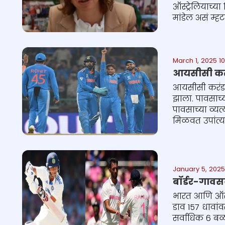
ऑस्ट्रेलियाच्य
मांडेल असं म्हट
March 1, 2025 1
आयसीसी करंडक
आयसीसी करंडक 
झाला. पावसाच्य
पावसाच्या व्यत
मिळवत उपांत्य
January 5, 2025
बॉर्डर-गावस
भारत आणि ऑस्ट
डाव 157 धावांव
सर्वाधिक 6 बळ