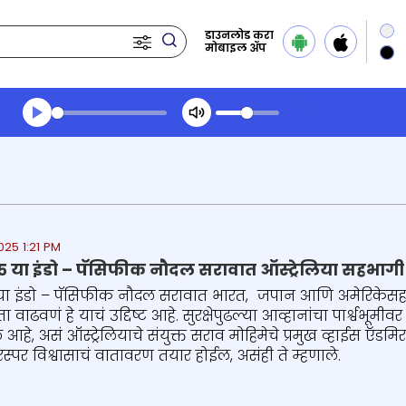
डाउनलोड करा
मोबाइल ॲप
Transcript summary
प्ले ऑडिओ
25 1:21 PM
या इंडो – पॅसिफीक नौदल सरावात ऑस्ट्रेलिया सहभागी
 इंडो – पॅसिफीक नौदल सरावात भारत, जपान आणि अमेरिकेसह, ऑस
 वाढवणं हे याचं उद्दिष्ट आहे. सुरक्षेपुढल्या आव्हानांचा पार्श्वभूम
आहे, असं ऑस्ट्रेलियाचे संयुक्त सराव मोहिमेचे प्रमुख व्हाईस ऍडमि
स्पर विश्वासाचं वातावरण तयार होईल, असंही ते म्हणाले.