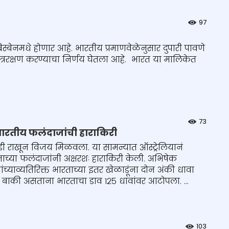
97
्बेनमधे होणार आहे. भारतीय प्रमाणवेळेनुसार दुपारी पावणे
षेत्ररक्षण करण्याचा निर्णय घेतला आहे. भारत या मालिकेत
73
 भारतीय फलंदाजांची हाराकिरी
 गडी राखून विजय मिळवला. या सामन्यात ऑस्ट्रेलियानं
ाच्या फलंदाजांनी अक्षरशः हाराकिरी केली. अभिषेक
यांच्याव्यतिरिक्त भारताच्या इतर खेळाडूंना दोन अंकी धावा
डू बाकी असताना भारताचा डाव १२५ धावांवर आटोपला. ...
103