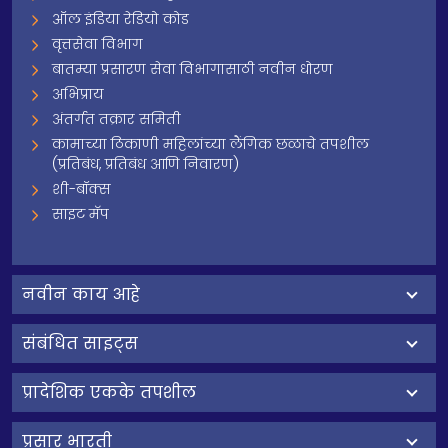
ऑल इंडिया रेडियो कोड
वृत्तसेवा विभाग
बातम्या प्रसारण सेवा विभागासाठी नवीन धोरण
अभिप्राय
अंतर्गत तक्रार समिती
कामाच्या ठिकाणी महिलांच्या लैंगिक छळाचे तपशील
(प्रतिबंध, प्रतिबंध आणि निवारण)
शी-बॉक्स
साइट मॅप
नवीन काय आहे
संबंधित साइट्स
प्रादेशिक एकके तपशील
प्रसार भारती