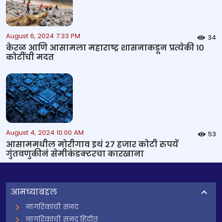
August 6, 2024 7:33 PM
34
केरळ आणि आसामला महाराष्ट्र शासनाकडून प्रत्येकी १०
कोटींची मदत
August 4, 2024 10:00 AM
53
आसाममधील मोरीगाव इथं 27 हजार कोटी रुपयें
गुंतवणुकीनं सेमीकंडक्टरचा कारखाना
आमच्याबद्दल
नागरिकांची सनद
नागरिकांची सनद हिंदीत