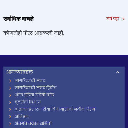
सर्वाधिक वाचले
सर्व पहा
कोणतीही पोस्ट आढळली नाही.
आमच्याबद्दल
नागरिकांची सनद
नागरिकांची सनद हिंदीत
ऑल इंडिया रेडियो कोड
वृत्तसेवा विभाग
बातम्या प्रसारण सेवा विभागासाठी नवीन धोरण
अभिप्राय
अंतर्गत तक्रार समिती