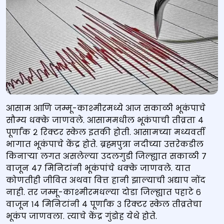
आसाम आणि जम्मू-काश्मीरमध्ये आज सकाळी भूकंपाचे
सौम्य धक्के जाणवले. आसाममधील भूकंपाची तीव्रता ४
पूर्णांक २ रिक्टर स्केल इतकी होती. आसामच्या मध्यवर्ती
भागात भूकंपाचे केंद्र होते. ब्रह्मपुत्रा नदीच्या उत्तरेकडील
किनाऱ्या लगत असलेल्या उदलगुडी जिल्ह्यात सकाळी ७
वाजून ४७ मिनिटांनी भूकंपांचे धक्के जाणवले. यात
कोणतीही जीवित अथवा वित्त हानी झाल्याची अद्याप नोंद
नाही. तर जम्मू-काश्मीरमधल्या दोडा जिल्ह्यात पहाटे ६
वाजून १४ मिनिटांनी ४ पूर्णांक ३ रिक्टर स्केल तीव्रतेचा
भूकंप जाणवला. त्याचे केंद्र गुंडोह येथे होते.