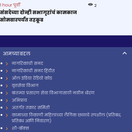
1 hour पूर्वी
2
संसदेच्या दोन्ही सभागृहांचं कामकाज
सोमवारपर्यंत तहकूब
आमच्याबद्दल
नागरिकांची सनद
नागरिकांची सनद हिंदीत
ऑल इंडिया रेडियो कोड
वृत्तसेवा विभाग
बातम्या प्रसारण सेवा विभागासाठी नवीन धोरण
अभिप्राय
अंतर्गत तक्रार समिती
कामाच्या ठिकाणी महिलांच्या लैंगिक छळाचे तपशील (प्रतिबंध,
प्रतिबंध आणि निवारण)
शी-बॉक्स