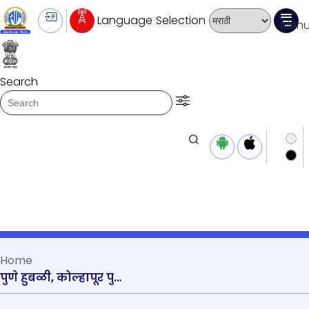
Language Selection
Men
Search
बातम्या ऐका
मन की बात
स्क्रीन रीडर प्रवेश
Play/Pause
Transcript summary
प्ले ऑडिओ
Home
पुणे हुबळी, कोल्हापूर पुणे, नागपूर सिकंदराबाद वंदे भारत एक्सप्रेसचं पंतप्रधानांच्या हस्ते दूरस्थ माध्यमातून लोकार्पण