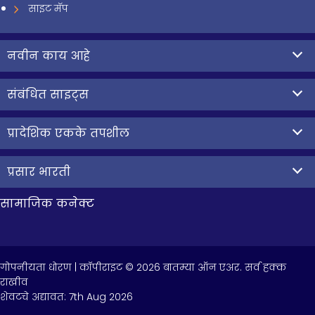
साइट मॅप
नवीन काय आहे
संबंधित साइट्स
प्रादेशिक एकके तपशील
प्रसार भारती
सामाजिक कनेक्ट
गोपनीयता धोरण
| कॉपीराइट © 2026 बातम्या ऑन एअर. सर्व हक्क
राखीव
शेवटचे अद्यावत:
7th Aug 2026