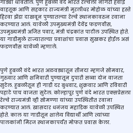
गाड्या धावतील. पुणे हुबळी वंदे भारत रेल्वेला नागरी हवाई
वाहतूक आणि सहकार राज्यमंत्री मुरलीधर मोहोळ यांच्या हस्ते
हिरवा झेंडा दाखवून पुण्यातल्या रेल्वे स्थानकावरुन रवाना
करण्यात आलं. यावेळी उपमुख्यमंत्री देवेंद्र फडणवीस,
उपमुख्यमंत्री अजित पवार, मंत्री चंद्रकांत पाटील उपस्थित होते.
या गाडीमुळे राज्यातल्या प्रवाशांचा प्रवास सुखकर होईल असं
फडणवीस यावेळी म्हणाले.
पुणे हुबळी वंदे भारत आठवड्यातून तीनदा म्हणजे सोमवार,
गुरुवार आणि शनिवारी पुण्यातून दुपारी सव्वा दोन वाजता
सुटेल. हुबळीतून ही गाडी दर बुधवार, शुक्रवार आणि रविवारी
पहाटे पाच वाजता सुटेल. कोल्हापूर पुणे वंदे भारत एक्सप्रेसला
रेल्वे राज्यमंत्री व्ही सोमण्णा यांच्या उपस्थितीत रवाना
करण्यात आलं. खासदार धनंजय महाडिक यावेळी उपस्थित
होते. काल या गाडीतून शालेय विद्यार्थी आणि त्यांच्या
पालकांनी मिरज स्थानकापर्यंत मोफत प्रवास केला.