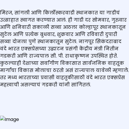
मिरज, सांगली आणि किर्लोस्करवाडी स्थानकात या गाडीचं
उत्साहात स्वागत करण्यात आलं. ही गाडी दर सोमवार, गुरुवार
आणि शनिवारी सकाळी सव्वा आठला कोल्हापूर स्थानकातून
सुटेल आणि प्रत्येक बुधवार, शुक्रवार आणि रविवारी दुपारी
सव्वा दोनला पुणे स्थानकातून सुटेल. नागपूर सिकंदराबाद
वंदे भारत एक्सप्रेसच्या उद्घाटन प्रसंगी केंद्रीय मंत्री नितीन
गडकरी आणि राज्यपाल सी. पी. राधाकृष्णन उपस्थित होते.
कुठल्याही देशाच्या सर्वांगीण विकासात सार्वजनिक वाहतूक
मार्गांचा विकास मोलाचा ठरतो असं राज्यपाल यावेळी म्हणाले.
तर मध्य भारताच्या प्रवासी वाहतुकीसाठी वंदे भारत एक्सप्रेस
महत्त्वाची असल्याचं गडकरी यांनी सांगितलं.