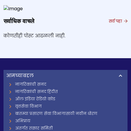
सर्वाधिक वाचले
सर्व पहा
कोणतीही पोस्ट आढळली नाही.
आमच्याबद्दल
नागरिकांची सनद
नागरिकांची सनद हिंदीत
ऑल इंडिया रेडियो कोड
वृत्तसेवा विभाग
बातम्या प्रसारण सेवा विभागासाठी नवीन धोरण
अभिप्राय
अंतर्गत तक्रार समिती