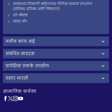
कामाच्या ठिकाणी महिलांच्या लैंगिक छळाचे तपशील
(प्रतिबंध, प्रतिबंध आणि निवारण)
शी-बॉक्स
साइट मॅप
नवीन काय आहे
संबंधित साइट्स
प्रादेशिक एकके तपशील
प्रसार भारती
सामाजिक कनेक्ट