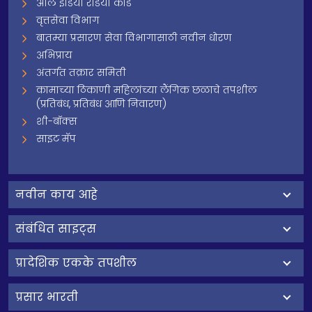
ऑल इंडिया रेडियो कोड
वृत्तसेवा विभाग
बातम्या प्रसारण सेवा विभागासाठी नवीन धोरण
अभिप्राय
अंतर्गत तक्रार समिती
कामाच्या ठिकाणी महिलांच्या लैंगिक छळाचे तपशील
(प्रतिबंध, प्रतिबंध आणि निवारण)
शी-बॉक्स
साइट मॅप
नवीन काय आहे
संबंधित साइट्स
प्रादेशिक एकके तपशील
प्रसार भारती