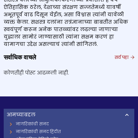
ऐतिहासिक ठरेल, देशाच्या संरक्षण सज्जतेमध्ये यावर्षी
अभूतपूर्व वाढ दिसून येईल, असा विश्वास त्यांनी यावेळी
व्यक्त केला. सशस्त्र दलांना तत्रंज्ञानाच्या बाबतीत अधिक
स्वयंपूर्ण करून अनेक पातळ्यांवर लढल्या जाणाऱ्या
युद्धाला सामोरं जाण्यासाठी त्यांना सक्षम करणं हा
यामागचा उद्देश असल्याचं त्यांनी सांगितलं.
सर्वाधिक वाचले
सर्व पहा
कोणतीही पोस्ट आढळली नाही.
आमच्याबद्दल
नागरिकांची सनद
नागरिकांची सनद हिंदीत