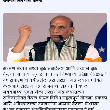
राजनाथ सिंग यांची घोषणा
संरक्षण क्षेत्रात सध्या सुरु असलेल्या आणि नव्यानं सुरु
केल्या जाणाऱ्या सुधारणांना गती देण्याच्या उद्देशानं २०२५ हे
वर्ष सुधारणांचं वर्ष असेल, असं संरक्षण मंत्रालयानं घोषित
केलं आहे. संरक्षण मंत्री राजनाथ सिंह यांनी काल
नववर्षाच्या पूर्वसंध्येला संरक्षण मंत्रालयातल्या
सचिवांसोबत बैठक घेऊन विविध महत्वपूर्ण योजना, प्रकल्प
आणि भविष्यातल्या उपक्रमांचा आढावा घेतला. देशाच्या
सशस्त्र दलाच्या आधुनिकीकरणाच्या प्रवासात हे वर्ष