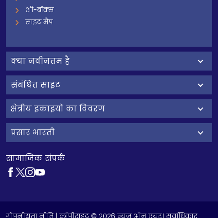
शी-बॉक्स
साइट मैप
क्‍या नवीनतम है
संबंधित साइट
क्षेत्रीय इकाइयों का विवरण
प्रसार भारती
सामाजिक संपर्क
गोपनीयता नीति
| कॉपीराइट © 2026 न्यूज़ ऑन एयर। सर्वाधिकार