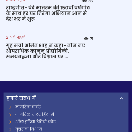
85
राष्ट्रगीत- वंदे मातरम की 150वीं वर्षगांठ
के साथ हर घर तिरंगा अभियान आज से
देश भर में शुरू
2 घंटे पहले
71
गृह मंत्री अमित शाह ने कहा- तीन नए
आपराधिक कानून प्रौद्योगिकी,
समयबद्धता और विश्वास पर ...
हमारे सबंध में
नागरिक चार्टर
नागरिक चार्टर हिंदी में
ऑल इंडिया रेडियो कोड
वृत्तसेवा विभाग