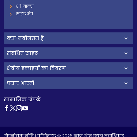
शी-बॉक्स
साइट मैप
क्‍या नवीनतम है
संबंधित साइट
क्षेत्रीय इकाइयों का विवरण
प्रसार भारती
सामाजिक संपर्क
गोपनीयता नीति
| कॉपीराइट © 2026 न्यूज़ ऑन एयर। सर्वाधिकार