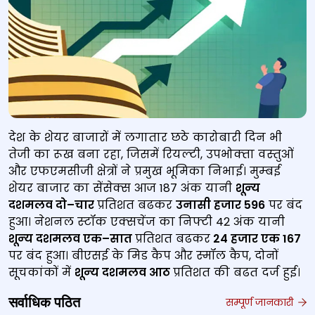
देश के शेयर बाजारों में लगातार छठे कारोबारी दिन भी
तेजी का रूख बना रहा, जिसमें रियल्‍टी, उपभोक्‍ता वस्‍तुओं
और एफएमसीजी क्षेत्रों ने प्रमुख भूमिका निभाई। मुम्‍बई
शेयर बाजार का सेंसेक्‍स आज 187 अंक यानी
शून्‍य
दशमलव दो
–
चार
प्रतिशत बढकर
उनासी हजार
596
पर बंद
हुआ। नेशनल स्‍टॉक एक्‍सचेंज का निफ्टी 42 अंक यानी
शून्‍य दशमलव एक
–
सात
प्रतिशत बढकर
24
हजार एक
167
पर बंद हुआ। बीएसई के मिड कैप और स्‍मॉल कैप, दोनों
सूचकांकों में
शून्‍य दशमलव आठ
प्रतिशत की बढत दर्ज हुई।
सर्वाधिक पठित
सम्पूर्ण जानकारी