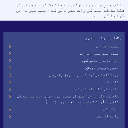
نائب صدرِ جمہوریہ جگدیپ دھنکھڑ کو بے چینی کی
شکایت کے بعد کل رات نئی دلّی کے ایمس میں داخل
کرایا گیا ہے
ہمارے بارے میں
سٹیزن چارٹر
ہندی میں شہری چارٹر
آل انڈیا ریڈیو کوڈ
نیوز سروسز ڈویژن
براڈکاسٹ میڈیا کے لیے نیوز پالیسی
تاثرات
اندرونی شکایات کمیٹی
کام کی جگہ پر خواتین کو جنسی طور پر ہراساں کرنے کی
تفصیلات (روک تھام، ممانعت اور ازالہ)
شی-باکس
سائٹ کا نقشہ