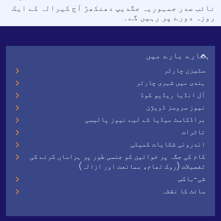
نائب صدر جمہوریہ جگدیپ دھنکھڑ آج کیرالہ کے ایک
روزہ دورے پر رہیں گے۔
ہمارے بارے میں
سٹیزن چارٹر
ہندی میں شہری چارٹر
آل انڈیا ریڈیو کوڈ
نیوز سروسز ڈویژن
براڈکاسٹ میڈیا کے لیے نیوز پالیسی
تاثرات
اندرونی شکایات کمیٹی
کام کی جگہ پر خواتین کو جنسی طور پر ہراساں کرنے کی
تفصیلات (روک تھام، ممانعت اور ازالہ)
شی-باکس
سائٹ کا نقشہ