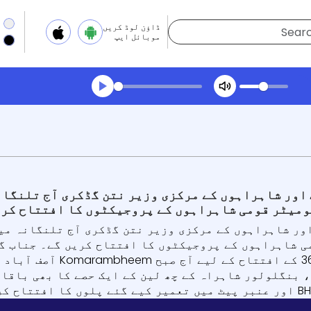
ڈاؤن لوڈ کریں
موبائل ایپ
Transcript summar
ھیلیں آڈیو
قومی شاہراہ، 363 کے 
 بنگلولور شاہراہ کے چھ لین کے ایک حصے کا بھی باقاع