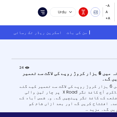
Language Selection
Menu
من کی بات
اسکرین ریڈر تک رسائی
24
سڑک ٹرانسپورٹ اور شاہراہوں کے مرکزی وزیر نتن گڈکری آج تلنگانہ میں 6 ہزار کروڑ روپے کی لاگت سے تعمیر
سڑک ٹرانسپورٹ اور شاہراہوں کے مرکزی وزیر نتن گڈکری آج تلنگانہ میں 6 ہزار کروڑ روپے کی لاگت سے تعمیر کیے گئے
285 کلومیٹر قومی شاہراہوں کے پروجیکٹوں کا افتتاح کریں گے۔ جناب گڈکری آج کاغذ نگر X Road پر چار لین والی
افتتاح کے لیے آج صبح Komarambheem آصف آباد ضلعے کے کاغذ نگر پہنچیں گے۔ وہ شمس آباد کے
دہ افتتاح کریں گے اور بعد ازاں شام کو