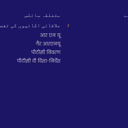
ے
متعلقہ سائٹس
علاقائی اکائیوں کی تفصی
आर एन यू
गैर आरएनयू
पीटीसी विवरण
पीटीसी दी दिशा-निर्देश