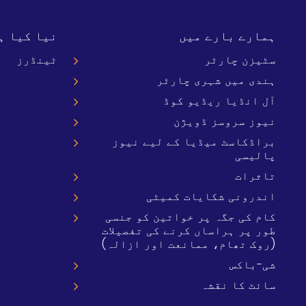
ہمارے بارے میں
نیا کیا ہ
سٹیزن چارٹر
ٹینڈرز
ہندی میں شہری چارٹر
آل انڈیا ریڈیو کوڈ
نیوز سروسز ڈویژن
براڈکاسٹ میڈیا کے لیے نیوز
پالیسی
تاثرات
اندرونی شکایات کمیٹی
کام کی جگہ پر خواتین کو جنسی
طور پر ہراساں کرنے کی تفصیلات
(روک تھام، ممانعت اور ازالہ)
شی-باکس
سائٹ کا نقشہ