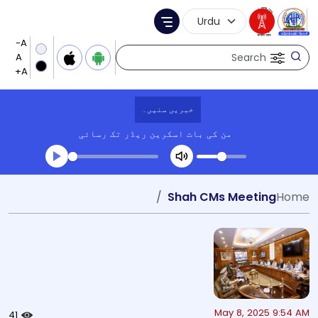
Language Selection
Menu
Search
خبریں سنیں۔
من کی بات
اسکرین ریڈر تک رسائی
Transcript summary
Shah CMs Meeting
Home
کھیلیں آڈیو
May 8, 2025 9:54 AM
41