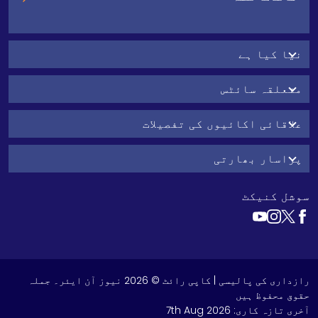
نیا کیا ہے
متعلقہ سائٹس
علاقائی اکائیوں کی تفصیلات
پراسار بھارتی
سوشل کنیکٹ
رازداری کی پالیسی
| کاپی رائٹ © 2026 نیوز آن ایئر۔ جملہ
حقوق محفوظ ہیں
آخری تازہ کاری:
7th Aug 2026