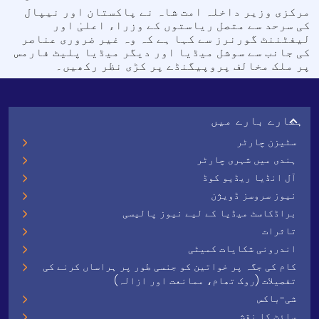
مرکزی وزیر داخلہ امت شاہ نے پاکستان اور نیپال
کی سرحد سے متصل ریاستوں کے وزراء اعلیٰ اور
لیفٹننٹ گورنرز سے کہا ہے کہ وہ غیر ضروری عناصر
کی جانب سے سوشل میڈیا اور دیگر میڈیا پلیٹ فارمس
پر ملک مخالف پروپیگنڈے پر کڑی نظر رکھیں۔
ہمارے بارے میں
سٹیزن چارٹر
ہندی میں شہری چارٹر
آل انڈیا ریڈیو کوڈ
نیوز سروسز ڈویژن
براڈکاسٹ میڈیا کے لیے نیوز پالیسی
تاثرات
اندرونی شکایات کمیٹی
کام کی جگہ پر خواتین کو جنسی طور پر ہراساں کرنے کی
تفصیلات (روک تھام، ممانعت اور ازالہ)
شی-باکس
سائٹ کا نقشہ