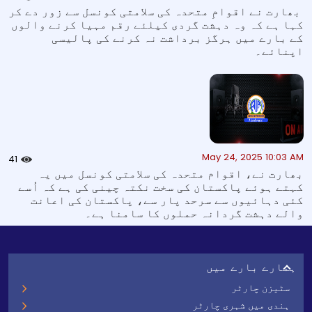
بھارت نے اقوامِ متحدہ کی سلامتی کونسل سے زور دے کر
کہا ہے کہ وہ دہشت گردی کیلئے رقم مہیا کرنے والوں
کے بارے میں ہرگز برداشت نہ کرنے کی پالیسی
اپنائے۔
May 24, 2025 10:03 AM
41
بھارت نے، اقوام متحدہ کی سلامتی کونسل میں یہ
کہتے ہوئے پاکستان کی سخت نکتہ چینی کی ہے کہ اُسے
کئی دہائیوں سے سرحد پار سے، پاکستان کی اعانت
والے دہشت گردانہ حملوں کا سامنا ہے۔
ہمارے بارے میں
سٹیزن چارٹر
ہندی میں شہری چارٹر