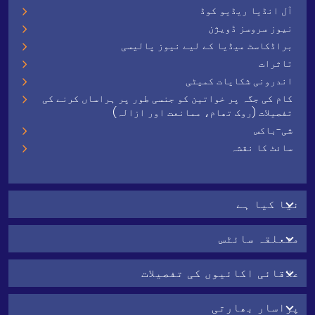
آل انڈیا ریڈیو کوڈ
نیوز سروسز ڈویژن
براڈکاسٹ میڈیا کے لیے نیوز پالیسی
تاثرات
اندرونی شکایات کمیٹی
کام کی جگہ پر خواتین کو جنسی طور پر ہراساں کرنے کی
تفصیلات (روک تھام، ممانعت اور ازالہ)
شی-باکس
سائٹ کا نقشہ
نیا کیا ہے
متعلقہ سائٹس
علاقائی اکائیوں کی تفصیلات
پراسار بھارتی