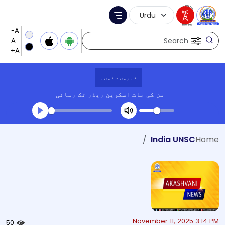
Language Selection
Menu
Search
خبریں سنیں۔
من کی بات
اسکرین ریڈر تک رسائی
Transcript summary
India UNSC
Home
کھیلیں آڈیو
November 11, 2025 3:14 PM
50