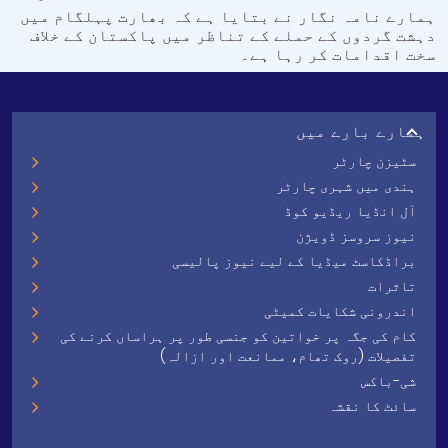
ہمارے نامہ نگار نے بتایا ہے کہ بھارت پہلگام میں
دہشت گردوں کے حملے کے تناظر میں پاکستان کے خلاف
سخت اقدامات کر رہا ہے۔
ہمارے بارے میں
سٹیزن چارٹر
ہندی میں شہری چارٹر
آل انڈیا ریڈیو کوڈ
نیوز سروسز ڈویژن
براڈکاسٹ میڈیا کے لیے نیوز پالیسی
تاثرات
اندرونی شکایات کمیٹی
کام کی جگہ پر خواتین کو جنسی طور پر ہراساں کرنے کی
تفصیلات (روک تھام، ممانعت اور ازالہ)
شی-باکس
سائٹ کا نقشہ