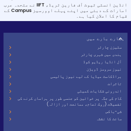
انڈین انسٹی ٹیوٹ آف فارین ٹریڈ، IIFT نے متحدہ عرب
امارات کے دبئی میں اپنے پہلے اوورسیز Campus کے
قیام کا اعلان کیا ہے۔
ہمارے بارے میں
سٹیزن چارٹر
ہندی میں شہری چارٹر
آل انڈیا ریڈیو کوڈ
نیوز سروسز ڈویژن
براڈکاسٹ میڈیا کے لیے نیوز پالیسی
تاثرات
اندرونی شکایات کمیٹی
کام کی جگہ پر خواتین کو جنسی طور پر ہراساں کرنے کی
تفصیلات (روک تھام، ممانعت اور ازالہ)
شی-باکس
سائٹ کا نقشہ