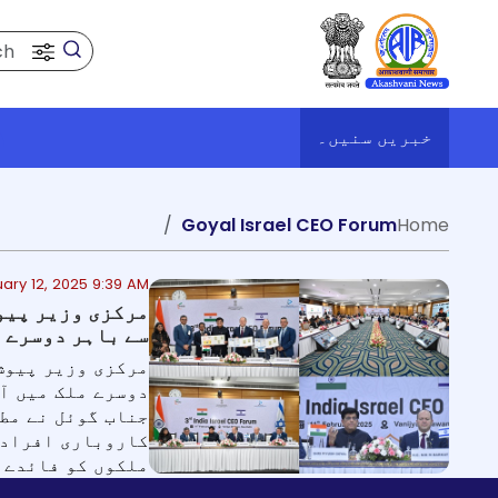
Search
خبریں سنیں۔
y
ک
Goyal Israel CEO Forum
Home
ary 12, 2025 9:39 AM
سے باہر دوسرے م
دوسرے ملک میں آن
Social Medi
کاروباری افراد 
ملکوں کو فائدے ہ