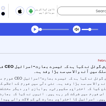
ڈاؤن لوڈ کریں
موبائل ایپ
Transcript summar
ھیلیں آڈیو
Febru
مرکزی
لک میں آنے والا سب سے بڑا وفد ہے۔
مرکزی وزیر پیوش 
ے والا سب سے بڑا وفد ہے۔ نئی دلّی میں فورم کے اجلاس 
اس فورم میں شرکت کر رہے ہیں۔ انہوں نے کہا کہ بھارت
یں۔ اسرائیل کا اختراع، بھارت کی کم لاگت والی پیداوار