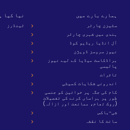
ہمارے بارے میں
نیا کیا ہ
سٹیزن چارٹر
ٹینڈرز
ہندی میں شہری چارٹر
آل انڈیا ریڈیو کوڈ
نیوز سروسز ڈویژن
براڈکاسٹ میڈیا کے لیے نیوز
پالیسی
تاثرات
اندرونی شکایات کمیٹی
کام کی جگہ پر خواتین کو جنسی
طور پر ہراساں کرنے کی تفصیلات
(روک تھام، ممانعت اور ازالہ)
شی-باکس
سائٹ کا نقشہ