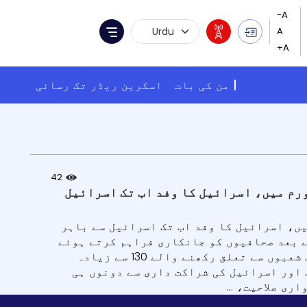
Language Selection
Menu
من کی بات
اسکرین ریڈر تک رسائی
42
 وزیر پیوش گوئل نے کہا ہے کہ تیسرے بھارت-اسرائیل CEO فورم میں، اسرائیل کا وفد اب تک اسرائیل
گوئل نے کہا ہے کہ تیسرے بھارت-اسرائیل CEO فورم میں، اسرائیل کا وفد اب تک اسرائیل سے باہر
کے بعد صحافیوں کو جانکاری فراہم کرتے ہوئے
جناب گوئل نے مطلع کیا کہ اختراع، سکیورٹی، ہوابازی اور دیگر مختلف شعبوں سے تعلق رکھنے والے 130 سے زیادہ
 اور اسرائیل کی شراکت داری سے دونوں ہی
ی صلاحیت، ...