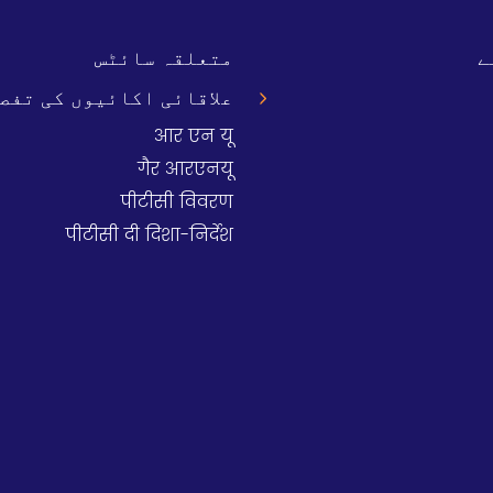
ے
متعلقہ سائٹس
علاقائی اکائیوں کی تفصی
आर एन यू
गैर आरएनयू
पीटीसी विवरण
पीटीसी दी दिशा-निर्देश