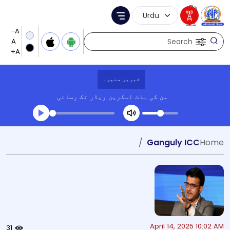
Language Selection
Menu
Search
خبریں سنیں۔
من کی بات
اسکرین ریڈر تک رسائی
Transcript summary
Ganguly ICC
Home
کھیلیں آڈیو
April 14, 2025 10:02 AM
31