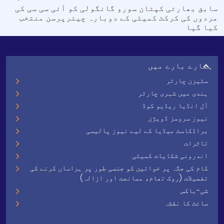
سابق بھارتی کپتان سورو گانگولی کو آئی سی سی کی
مردوں کی کرکٹ کمیٹی کے دوبارہ چیئرپرسن منتخب
کیا گیا
ہمارے بارے میں
سٹیزن چارٹر
ہندی میں شہری چارٹر
آل انڈیا ریڈیو کوڈ
نیوز سروسز ڈویژن
براڈکاسٹ میڈیا کے لیے نیوز پالیسی
تاثرات
اندرونی شکایات کمیٹی
کام کی جگہ پر خواتین کو جنسی طور پر ہراساں کرنے کی
تفصیلات (روک تھام، ممانعت اور ازالہ)
شی-باکس
سائٹ کا نقشہ