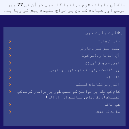
ملک آج بابائے قوم مہاتما گاندھی کو اُن کی 77 ویں
برسی اور شہادت کے دن پر خراجِ عقیدت پیش کر رہا ہے۔
ہمارے بارے میں
سٹیزن چارٹر
ہندی میں شہری چارٹر
آل انڈیا ریڈیو کوڈ
نیوز سروسز ڈویژن
براڈکاسٹ میڈیا کے لیے نیوز پالیسی
تاثرات
اندرونی شکایات کمیٹی
کام کی جگہ پر خواتین کو جنسی طور پر ہراساں کرنے کی
تفصیلات (روک تھام، ممانعت اور ازالہ)
شی-باکس
سائٹ کا نقشہ