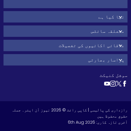
نیا کیا ہے
متعلقہ سائٹس
علاقائی اکائیوں کی تفصیلات
پراسار بھارتی
سوشل کنیکٹ
رازداری کی پالیسی
| کاپی رائٹ © 2026 نیوز آن ایئر۔ جملہ
حقوق محفوظ ہیں
آخری تازہ کاری:
6th Aug 2026