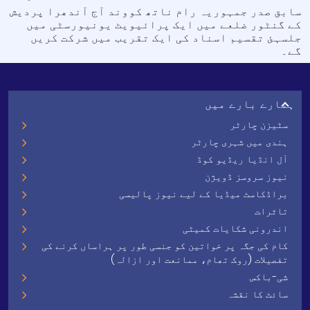
سابق صدر جمہوریہ رام ناتھ کووند آج آندھرا پردیش
کے گنٹور ضلعے میں ایک پرائیویٹ یونیورسٹی میں
جلسہئ تقسیم اسناد کی ایک تقریب میں شرکت کریں
گے۔
ہمارے بارے میں
سٹیزن چارٹر
ہندی میں شہری چارٹر
آل انڈیا ریڈیو کوڈ
نیوز سروسز ڈویژن
براڈکاسٹ میڈیا کے لیے نیوز پالیسی
تاثرات
اندرونی شکایات کمیٹی
کام کی جگہ پر خواتین کو جنسی طور پر ہراساں کرنے کی
تفصیلات (روک تھام، ممانعت اور ازالہ)
شی-باکس
سائٹ کا نقشہ