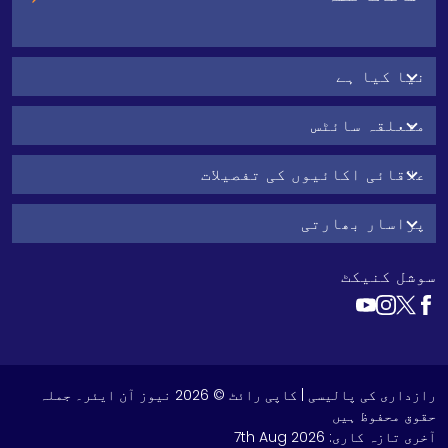
نیا کیا ہے
متعلقہ سائٹس
علاقائی اکائیوں کی تفصیلات
پراسار بھارتی
سوشل کنیکٹ
رازداری کی پالیسی
| کاپی رائٹ © 2026 نیوز آن ایئر۔ جملہ
حقوق محفوظ ہیں
آخری تازہ کاری:
7th Aug 2026