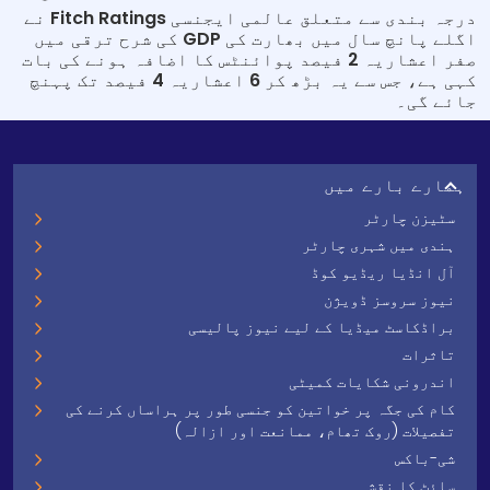
درجہ بندی سے متعلق عالمی ایجنسی Fitch Ratings نے
اگلے پانچ سال میں بھارت کی GDP کی شرح ترقی میں
صفر اعشاریہ 2 فیصد پوائنٹس کا اضافہ ہونے کی بات
کہی ہے، جس سے یہ بڑھ کر 6 اعشاریہ 4 فیصد تک پہنچ
جائے گی۔
ہمارے بارے میں
سٹیزن چارٹر
ہندی میں شہری چارٹر
آل انڈیا ریڈیو کوڈ
نیوز سروسز ڈویژن
براڈکاسٹ میڈیا کے لیے نیوز پالیسی
تاثرات
اندرونی شکایات کمیٹی
کام کی جگہ پر خواتین کو جنسی طور پر ہراساں کرنے کی
تفصیلات (روک تھام، ممانعت اور ازالہ)
شی-باکس
سائٹ کا نقشہ