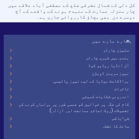
کل دلی کے شمال مشرقی ضلع کے مصطفی آباد علاقے میں
چار منزلہ عمارت کے منہدم ہونے کے واقعے کے آج
دوسرے دن بھی بچاؤ کارروائی جاری ہے۔
ہمارے بارے میں
سٹیزن چارٹر
ہندی میں شہری چارٹر
آل انڈیا ریڈیو کوڈ
نیوز سروسز ڈویژن
براڈکاسٹ میڈیا کے لیے نیوز پالیسی
تاثرات
اندرونی شکایات کمیٹی
کام کی جگہ پر خواتین کو جنسی طور پر ہراساں کرنے کی
تفصیلات (روک تھام، ممانعت اور ازالہ)
شی-باکس
سائٹ کا نقشہ