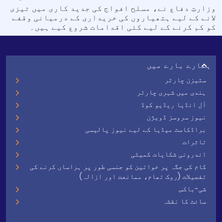
وزارتِ دفاع نے، مسلح افواج کی جدید کاری میں تیزی
لانے کے لیے ہتھیاروں کی خریداری کے درمیانی وقفے
کو کم کرنے کے لیے کئی اقدامات شروع کیے ہیں۔
ہمارے بارے میں
سٹیزن چارٹر
ہندی میں شہری چارٹر
آل انڈیا ریڈیو کوڈ
نیوز سروسز ڈویژن
براڈکاسٹ میڈیا کے لیے نیوز پالیسی
تاثرات
اندرونی شکایات کمیٹی
کام کی جگہ پر خواتین کو جنسی طور پر ہراساں کرنے کی
تفصیلات (روک تھام، ممانعت اور ازالہ)
شی-باکس
سائٹ کا نقشہ