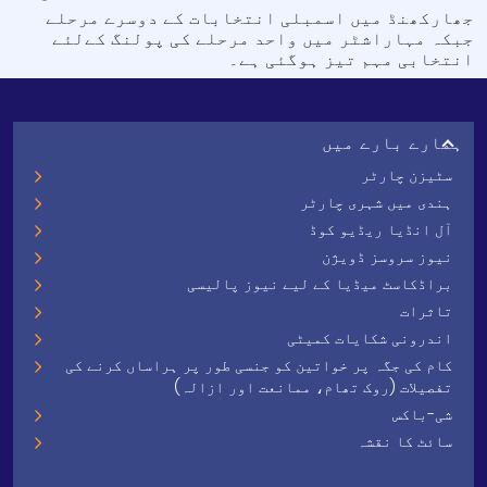
جھارکھنڈ میں اسمبلی انتخابات کے دوسرے مرحلے
جبکہ مہاراشٹر میں واحد مرحلے کی پولنگ کےلئے
انتخابی مہم تیز ہوگئی ہے۔
ہمارے بارے میں
سٹیزن چارٹر
ہندی میں شہری چارٹر
آل انڈیا ریڈیو کوڈ
نیوز سروسز ڈویژن
براڈکاسٹ میڈیا کے لیے نیوز پالیسی
تاثرات
اندرونی شکایات کمیٹی
کام کی جگہ پر خواتین کو جنسی طور پر ہراساں کرنے کی
تفصیلات (روک تھام، ممانعت اور ازالہ)
شی-باکس
سائٹ کا نقشہ