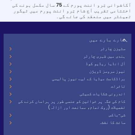
آکاشوانی تِرو اننت پورم کے 75 سال مکمل ہونے کی
اختتامی تقریب آج شام تِرو اننت پورم میں ٹیگور
تھیئٹر میں منعقد کی جائے گی۔
ہمارے بارے میں
سٹیزن چارٹر
ہندی میں شہری چارٹر
آل انڈیا ریڈیو کوڈ
نیوز سروسز ڈویژن
براڈکاسٹ میڈیا کے لیے نیوز پالیسی
تاثرات
اندرونی شکایات کمیٹی
کام کی جگہ پر خواتین کو جنسی طور پر ہراساں کرنے کی
تفصیلات (روک تھام، ممانعت اور ازالہ)
شی-باکس
سائٹ کا نقشہ