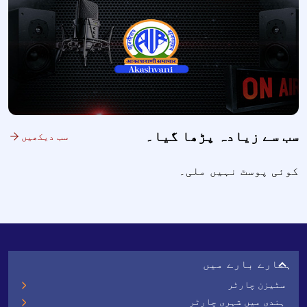
سب سے زیادہ پڑھا گیا۔
سب دیکھیں
کوئی پوسٹ نہیں ملی۔
ہمارے بارے میں
سٹیزن چارٹر
ہندی میں شہری چارٹر