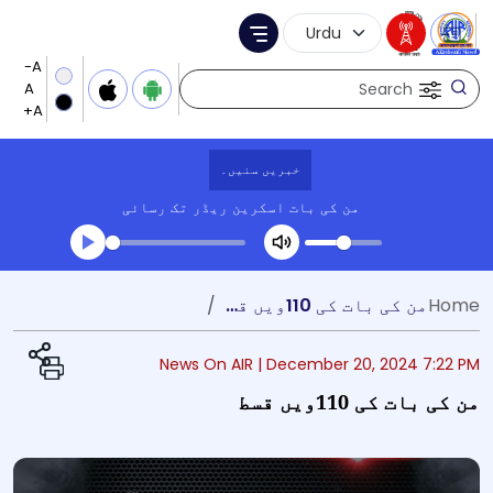
Language Selection
Menu
Search
خبریں سنیں۔
من کی بات
اسکرین ریڈر تک رسائی
Transcript summary
Home
من کی بات کی 110ویں قسط
کھیلیں آڈیو
News On AIR |
December 20, 2024 7:22 PM
من کی بات کی 110ویں قسط