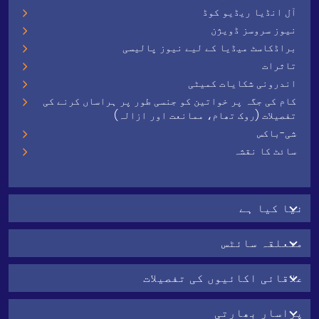
آل انڈیا ریڈیو کوڈ
نیوز سروسز ڈویژن
براڈکاسٹ میڈیا کے لیے نیوز پالیسی
تاثرات
اندرونی شکایات کمیٹی
کام کی جگہ پر خواتین کو جنسی طور پر ہراساں کرنے کی
تفصیلات (روک تھام، ممانعت اور ازالہ)
شی-باکس
سائٹ کا نقشہ
نیا کیا ہے
متعلقہ سائٹس
علاقائی اکائیوں کی تفصیلات
پراسار بھارتی