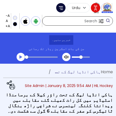
Language Selection
Menu
Search
خبریں سنیں۔
من کی بات
اسکرین ریڈر تک رسائی
Transcript summary
Home
ہاکی انڈیا لیگ کے تحت راؤر کیلا کے برسامنڈا اسٹیڈیم میں کل رات کھیلے گئے مقابلے میں ویدانتا کلنگہ لینسرس نے شراچی راڑھ بنگال ٹائیگرس کو صفر کے مقابلے 6 گول سے شکست دی۔
کھیلیں آڈیو
Site Admin |
January 8, 2025 9:54 AM
| HIL Hockey
ہاکی انڈیا لیگ کے تحت راؤر کیلا کے برسامنڈا
اسٹیڈیم میں کل رات کھیلے گئے مقابلے میں
ویدانتا کلنگہ لینسرس نے شراچی راڑھ بنگال
ٹائیگرس کو صفر کے مقابلے 6 گول سے شکست دی۔