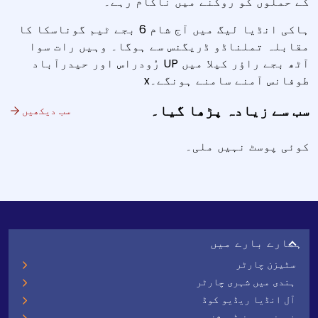
کے حملوں کو روکنے میں ناکام رہے۔
ہاکی انڈیا لیگ میں آج شام 6 بجے ٹیم گوناسکا کا
مقابلہ تملناڈو ڈریگنس سے ہوگا۔ وہیں رات سوا
آٹھ بجے راؤر کیلا میں UP رُودراس اور حیدرآباد
طوفانس آمنے سامنے ہونگے۔x
سب سے زیادہ پڑھا گیا۔
سب دیکھیں
کوئی پوسٹ نہیں ملی۔
ہمارے بارے میں
سٹیزن چارٹر
ہندی میں شہری چارٹر
آل انڈیا ریڈیو کوڈ
نیوز سروسز ڈویژن