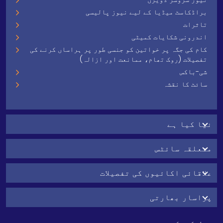
براڈکاسٹ میڈیا کے لیے نیوز پالیسی
تاثرات
اندرونی شکایات کمیٹی
کام کی جگہ پر خواتین کو جنسی طور پر ہراساں کرنے کی
تفصیلات (روک تھام، ممانعت اور ازالہ)
شی-باکس
سائٹ کا نقشہ
نیا کیا ہے
متعلقہ سائٹس
علاقائی اکائیوں کی تفصیلات
پراسار بھارتی