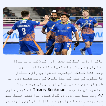
ہاکی انڈیا لیگ کے تحت راؤر کیلا کے برسامنڈا
اسٹیڈیم میں کل رات کھیلے گئے مقابلے میں
ویدانتا کلنگہ لینسرس نے شراچی راڑھ بنگال
ٹائیگرس کو صفر کے مقابلے 6 گول سے شکست دی۔ اس
طرح لینسرس نے سیزن کی اپنی پہلی جیت درج کی۔
لینسرس کی جانب سے Thierry Brinkman نے تیسرے اور
47 ویں منٹ میں دو۔دو گول کیے۔ پوائنٹس ٹیبل میں
سرفہرست ہونے کے باوجود بنگال ٹائیگرس، لینسرس