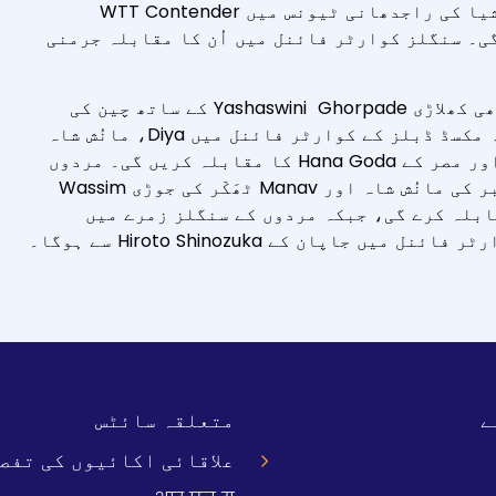
ٹیبل ٹینس میں بھارتی کھلاڑی Diya Chitale ٹیونیشیا کی راجدھانی ٹیونس میں WTT Contender
ی۔ سنگلز کوارٹر فائنل میں اُن کا مقابلہ جرمنی
خواتین کے ڈبلز کوارٹر فائنل میں Diya اپنی ساتھی کھلاڑی Yashaswini Ghorpade کے ساتھ چین کی
جوڑی Hu Yi اور Ding Yijie کا مقابلہ کریں گی، جبکہ مکسڈ ڈبلز کے کوارٹر فائنل میں Diya، مانُش شاہ
کے ساتھ کھیلتے ہوئے ٹیونیشیا کے Wassim Essid اور مصر کے Hana Goda کا مقابلہ کریں گی۔ مردوں
کے ڈبلز میں کوارٹر فائنل مقابلے میں دوسرے نمبر کی مانُش شاہ اور Manav ٹھَکّر کی جوڑی Wassim
یدر لینڈ کے Remi Chambet-Weil کا مقابلہ کرے گی، جبکہ مردوں کے سنگلز زمرے میں
بھارت کے اوتار ہَرمیت دیسائی کا مقابلہ پری کوارٹر فائنل میں جاپان کے Hiroto Shinozuka سے ہوگا۔
ے
متعلقہ سائٹس
علاقائی اکائیوں کی تفصی