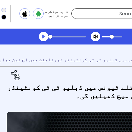
ڈاؤن لوڈ کریں
موبائل ایپ
Transcript summar
ھیلیں آڈیو
تلے ٹیونس میں ڈبلیو ٹی ٹی کونٹینڈر
 میچ کھیلیں گی۔