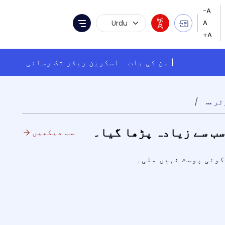
Language Selection
Menu
من کی بات
اسکرین ریڈر تک رسائی
ٹیبل ٹینس میں بھارتی کھلاڑی دیا چتلے ٹیونس میں ڈبلیو ٹی ٹی کونٹینڈر ٹورنامنٹ میں آج تین کوارٹر فائنل میچ کھیلیں گی۔
سب سے زیادہ پڑھا گیا۔
سب دیکھیں
کوئی پوسٹ نہیں ملی۔