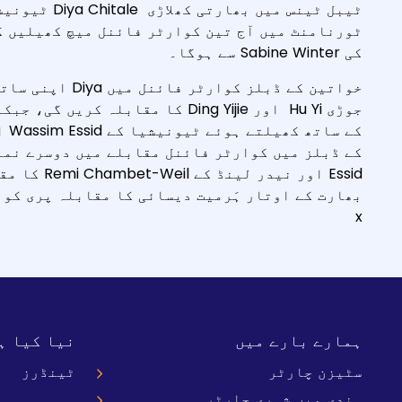
ٹورنامنٹ میں آج تین کوارٹر فائنل میچ کھیلیں گ
کی Sabine Winter سے ہوگا۔
Essid اور ن
x
ہمارے بارے میں
نیا کیا ہ
سٹیزن چارٹر
ٹینڈرز
ہندی میں شہری چارٹر