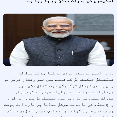
اسکیموں کی بدولت ممکن ہو پا رہا ہے۔
وزیر اعظم نریندر مودی نے کہا ہے کہ ملک کا
ٹیکنیکل ٹیکسٹائل کے شعبے میں تیز رفتار ترقی ہو
رہی ہے جو نیشنل ٹیکنیکل ٹیکسٹائل مشن اور
پیداوار سے وابستہ سہولیات جیسی اسکیموں کی
بدولت ممکن ہو پا رہا ہے۔ ٹیکسٹائل کے وزیر گری
راج سنگھ کی جانب سے سوشل میڈیا پر جاری ایک پوسٹ
پر ردعمل ظاہر کرتے ہوئے جناب مودی نے زور دے کر
کہا کہ اِن کوششوں سے ملک میں مینوفیکچرنگ میں