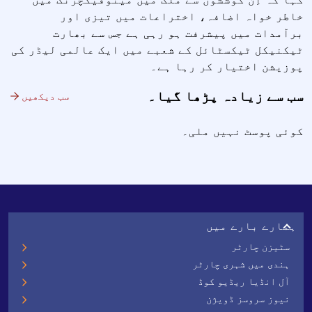
خاطر خواہ اضافہ، اختراعات میں تیزی اور
برآمدات میں پیشرفت ہو رہی ہے جس سے بھارت
ٹیکنیکل ٹیکسٹائل کے شعبے میں ایک عالمی لیڈر کی
پوزیشن اختیار کر رہا ہے۔
سب سے زیادہ پڑھا گیا۔
سب دیکھیں
کوئی پوسٹ نہیں ملی۔
ہمارے بارے میں
سٹیزن چارٹر
ہندی میں شہری چارٹر
آل انڈیا ریڈیو کوڈ
نیوز سروسز ڈویژن