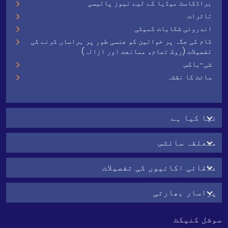
براڈکاسٹ میڈیا کے لیے نیوز پالیسی
تاثرات
اندرونی شکایات کمیٹی
کام کی جگہ پر خواتین کو جنسی طور پر ہراساں کرنے کی
تفصیلات (روک تھام، ممانعت اور ازالہ)
شی-باکس
سائٹ کا نقشہ
نیا کیا ہے
متعلقہ سائٹس
علاقائی اکائیوں کی تفصیلات
پراسار بھارتی
سوشل کنیکٹ