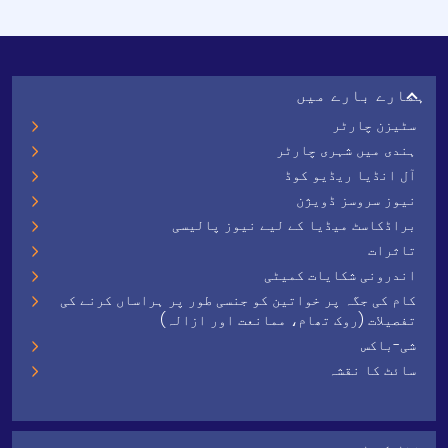
ہمارے بارے میں
سٹیزن چارٹر
ہندی میں شہری چارٹر
آل انڈیا ریڈیو کوڈ
نیوز سروسز ڈویژن
براڈکاسٹ میڈیا کے لیے نیوز پالیسی
تاثرات
اندرونی شکایات کمیٹی
کام کی جگہ پر خواتین کو جنسی طور پر ہراساں کرنے کی
تفصیلات (روک تھام، ممانعت اور ازالہ)
شی-باکس
سائٹ کا نقشہ