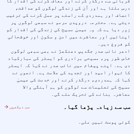
قربانی سے درگذر کرنے اور معاف کرنے کی اقدار کا
درس ملتا ہے اور اُن کی زندگی لوگوں کو صداقت،
انصاف اور ہمدردی کے راستے پر عمل کرنے کی ترغیب
دیتی ہے۔ محترمہ دروپدی مرمو نے سبھی لوگوں پر
زور دیا ہے کہ وہ عیسیٰ مسیح کی زندگی کی اقدار کو
اپنائیں اور معاشرے میں امن و سکون اور خوشحالی
کو فروغ دیں۔
ادھر نائب صدر جگدیپ دھنکھڑ نے بھی سبھی لوگوں
خاص طور پر، مسیحی برادری کو ایسٹر کی مبارکباد
دی ہے۔ اپنے پیغام میں نائب صدر نے کہا کہ ایسٹر
کا تہوار امید اور تجدید کی علامت ہے۔ انھوں نے
کہا کہ ہمدردی، درگذر کرنے اور خدمت کی عیسیٰ
مسیح کی تعلیمات سے لوگوں کو ہم آہنگی والا
معاشرہ بنانے کی تحریک ملے گی۔
سب سے زیادہ پڑھا گیا۔
سب دیکھیں
کوئی پوسٹ نہیں ملی۔