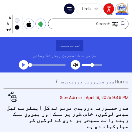
Language Selection
Menu
Search
خبریں سنیں۔
من کی بات
اسکرین ریڈر تک رسائی
Transcript summary
Home
صدر جمہوریہ دروپدی مرمو نے کل ایسٹر سے قبل سبھی لوگوں، خاص طور پر ملک اور بیرونِ ملک رہنے والے مسیحی برادری کے لوگوں کو مبارکباد دی ہے
کھیلیں آڈیو
Site Admin |
April 19, 2025 9:46 PM
صدر جمہوریہ دروپدی مرمو نے کل ایسٹر سے قبل
سبھی لوگوں، خاص طور پر ملک اور بیرونِ ملک
رہنے والے مسیحی برادری کے لوگوں کو
مبارکباد دی ہے