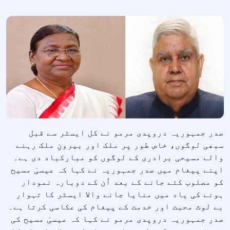
صدر جمہوریہ دروپدی مرمو نے کل ایسٹر سے قبل
سبھی لوگوں، خاص طور پر ملک اور بیرونِ ملک رہنے
والے مسیحی برادری کے لوگوں کو مبارکباد دی ہے۔
اپنے پیغام میں صدر جمہوریہ نے کہا کہ عیسیٰ مسیح
کو مصلوب کئے جانے کے بعد اُن کے دوبارہ نمودار
ہونے کی یاد میں منایا جانے والا ایسٹر کا تہوار
بے لوث محبت اور خدمت کے پیغام کی عکاسی کرتا ہے۔
صدر جمہوریہ دروپدی مرمو نے کہا کہ عیسیٰ مسیح کی