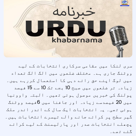
سری لنکا میں مقامی سرکاری انتخابات کے لیے
ووٹنگ جاری ہے۔ مختلف ضلعوں میں الگ الگ تعداد
میں لوگ اپنے حق رائے دہی کا استعمال کررہے ہیں۔
زیادہ تر ضلعوں میں صبح 10 بجے تک 10 سے 15 فیصد
پولنگ کی خبریں موصول ہوئی تھیں۔ البتہ واوونیا
میں 20 فیصدسے زیادہ اور جافنا میں 6فیصد ووٹنگ
ہوئی تھی۔ یہ انتخابات ایک سال کے اندر اندر ملک
گیر سطح پر کرائے جانے والے تیسرے انتخابات ہیں۔
پچھلے انتخابات صدر اور پارلیمنٹ کے لیے کرائے
گئے تھے۔