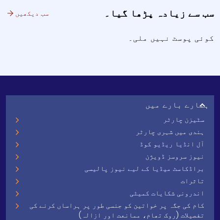
سب سے زیادہ پڑھا گیا۔
سب دیکھیں
کوئی پوسٹ نہیں ملی۔
ہمارے بارے میں
سٹیزن چارٹر
ہندی میں شہری چارٹر
آل انڈیا ریڈیو کوڈ
نیوز سروسز ڈویژن
براڈکاسٹ میڈیا کے لیے نیوز پالیسی
تاثرات
اندرونی شکایات کمیٹی
کام کی جگہ پر خواتین کو جنسی طور پر ہراساں کرنے کی
تفصیلات (روک تھام، ممانعت اور ازالہ)