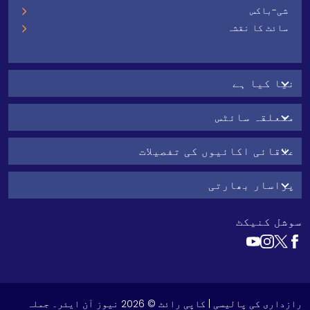
شی-باکس
سائٹ کا نقشہ
نیا کیا ہے
متعلقہ سائٹس
علاقائی اکائیوں کی تفصیلات
پراسار بھارتی
سوشل کنیکٹ
رازداری کی پالیسی
| کاپی رائٹ © 2026 نیوز آن ایئر۔ جملہ