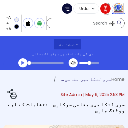
Language Selection
Menu
Search
خبریں سنیں۔
من کی بات
اسکرین ریڈر تک رسائی
Transcript summary
Home
سری لنکا میں مقامی سرکاری انتخابات کے لیے ووٹنگ جاری
کھیلیں آڈیو
Site Admin |
May 6, 2025 2:53 PM
سری لنکا میں مقامی سرکاری انتخابات کے لیے
ووٹنگ جاری