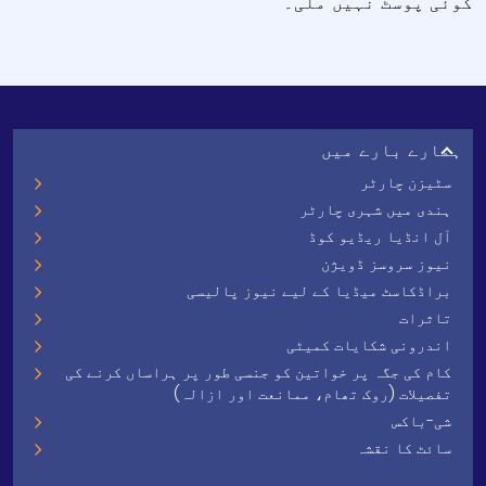
کوئی پوسٹ نہیں ملی۔
ہمارے بارے میں
سٹیزن چارٹر
ہندی میں شہری چارٹر
آل انڈیا ریڈیو کوڈ
نیوز سروسز ڈویژن
براڈکاسٹ میڈیا کے لیے نیوز پالیسی
تاثرات
اندرونی شکایات کمیٹی
کام کی جگہ پر خواتین کو جنسی طور پر ہراساں کرنے کی
تفصیلات (روک تھام، ممانعت اور ازالہ)
شی-باکس
سائٹ کا نقشہ