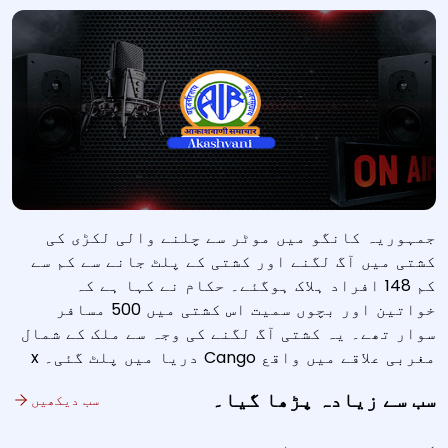
جمہوریہ کانگو میں موٹر سے چلنے والی لکڑی کی
کشتی میں آگ لگنے اور کشتی کے پلٹ جانے سے کم سے
کم 148 افراد ہلاک ہوگئے۔ حکام نے کہا ہے کہ
خواتین اور بچوں سمیت اس کشتی میں 500 مسافر
سوار تھے۔ یہ کشتی آگ لگنے کی وجہ سے ملک کے شمال
مغربی علاقے میں واقع Cango دریا میں پلٹ گئی۔ x
سب سے زیادہ پڑھا گیا۔
سب دیکھیں