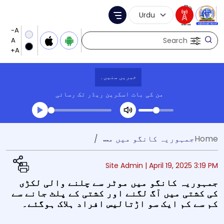
Language Selection
Menu
Search
خبریں سنیں۔
من کی بات
اسکرین ریڈر تک رسائی
Transcript summary
Home
جمہوریہ کانگو میں موٹر سے چلنے والی لکڑی کی کشتی میں آگ لگنے اور کشتی کے پلٹ جانے سے کم سے کم ایک سو اڑتالیس افراد ہلاک ہوگئے۔
کھیلیں آڈیو
Site Admin |
April 19, 2025 3:19 PM
جمہوریہ کانگو میں موٹر سے چلنے والی لکڑی
کی کشتی میں آگ لگنے اور کشتی کے پلٹ جانے سے
کم سے کم ایک سو اڑتالیس افراد ہلاک ہوگئے۔