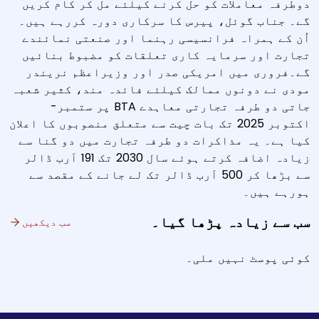
دوطرفہ معاملات کو حل کرنے کیلئے مل کر کام کریں
گے۔ جناب گوئل، پیرس کا سرکاری دورہ کررہے ہیں۔
اُن کے ہمراہ فرانسیسی رہنما اور صنعتی نمائندے
تجارت اور سرمایہ کاری تعلقات کو مضبوط بنائیں
گے۔فروری میں امریکی صدر اور وزیراعظم نریندر
مودی نے دونوں ممالک کیلئے فائدہ مند، کثیر شعبہ
جاتی دو طرفہ تجارتی معاہدے BTA پر ستمبر-
اکتوبر 2025 تک بات چیت سے متعلق منصوبوں کا اعلان
کیا ہے۔ یہ مذاکرات دو طرفہ تجارت میں دو گنا سے
زیادہ اضافہ کرتے ہوئے سال 2030 تک 191 اَرب ڈالر
سے بڑھا کر 500 اَرب ڈالر تک لے جانے کے مقصد سے
ہورہے ہیں۔
سب سے زیادہ پڑھا گیا۔
سب دیکھیں
کوئی پوسٹ نہیں ملی۔