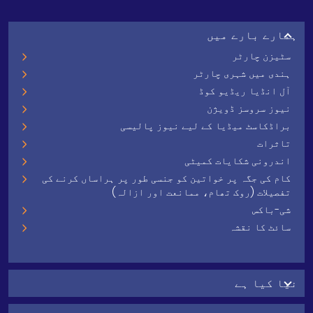
ہمارے بارے میں
سٹیزن چارٹر
ہندی میں شہری چارٹر
آل انڈیا ریڈیو کوڈ
نیوز سروسز ڈویژن
براڈکاسٹ میڈیا کے لیے نیوز پالیسی
تاثرات
اندرونی شکایات کمیٹی
کام کی جگہ پر خواتین کو جنسی طور پر ہراساں کرنے کی
تفصیلات (روک تھام، ممانعت اور ازالہ)
شی-باکس
سائٹ کا نقشہ
نیا کیا ہے