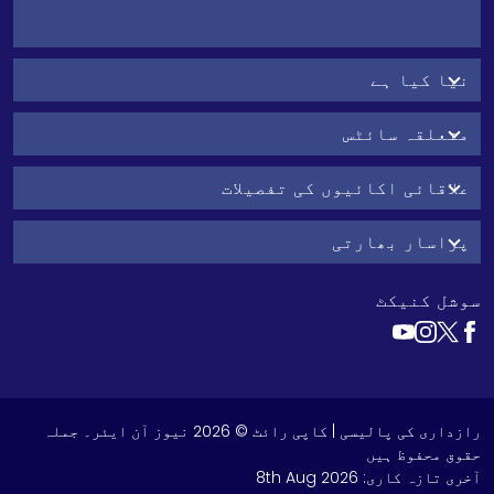
نیا کیا ہے
متعلقہ سائٹس
علاقائی اکائیوں کی تفصیلات
پراسار بھارتی
سوشل کنیکٹ
رازداری کی پالیسی
| کاپی رائٹ © 2026 نیوز آن ایئر۔ جملہ
حقوق محفوظ ہیں
آخری تازہ کاری:
8th Aug 2026