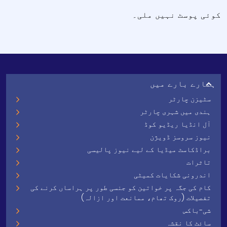
کوئی پوسٹ نہیں ملی۔
ہمارے بارے میں
سٹیزن چارٹر
ہندی میں شہری چارٹر
آل انڈیا ریڈیو کوڈ
نیوز سروسز ڈویژن
براڈکاسٹ میڈیا کے لیے نیوز پالیسی
تاثرات
اندرونی شکایات کمیٹی
کام کی جگہ پر خواتین کو جنسی طور پر ہراساں کرنے کی
تفصیلات (روک تھام، ممانعت اور ازالہ)
شی-باکس
سائٹ کا نقشہ