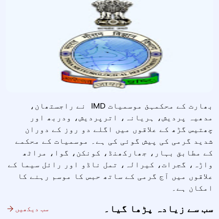
بھارت کے محکمہئ موسمیات IMD نے راجستھان،
مدھیہ پردیش، ہریانہ، اترپردیش، ودربھ اور
چھتیس گڑھ کے علاقوں میں اگلے دو روز کے دوران
شدید گرمی کی پیش گوئی کی ہے۔ موسمیات کے محکمے
کے مطابق بہار، جھارکھنڈ، کونکن، گوا، مراٹھ
واڑہ، گجرات، کیرالہ، تمل ناڈو اور رائل سیما کے
علاقوں میں آج گرمی کے ساتھ حبس کا موسم رہنے کا
امکان ہے۔
سب سے زیادہ پڑھا گیا۔
سب دیکھیں