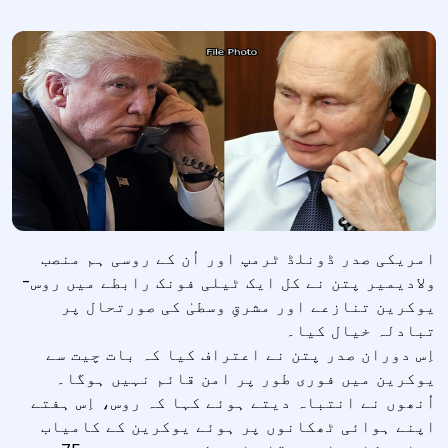
امریکی صدر ڈونلڈ ٹرمپ اور اُن کے روسی ہم منصب
ولادیمیر پتن نے کل ایک ٹیلی فونک رابطے میں روس-
یوکرین تنازعے اور مشرقِ وسطیٰ کی صورتحال پر
تبادلہ خیال کیا۔
اِس دوران صدر پتن نے اعتراف کیا کہ بات چیت سے
یوکرین میں فوری طور پر امن قائم نہیں ہوگا۔
اُنھوں نے انتباہ دیتے ہوئے کہا کہ روس، اِس ہفتے
اپنے ہوائی ٹھکانوں پر ہوئے یوکرین کے کامیاب