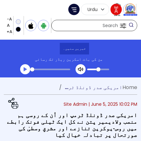
Language Selection
Menu
Search
خبریں سنیں۔
من کی بات
اسکرین ریڈر تک رسائی
Transcript summary
Home
امریکی صدر ڈونلڈ ٹرمپ اور اُن کے روسی ہم منصب ولادیمیر پتن نے کل ایک ٹیلی فونک رابطے میں روس-یوکرین تنازعے اور مشرقِ وسطیٰ کی صورتحال پر تبادلہ خیال کیا
کھیلیں آڈیو
Site Admin |
June 5, 2025 10:02 PM
امریکی صدر ڈونلڈ ٹرمپ اور اُن کے روسی ہم
منصب ولادیمیر پتن نے کل ایک ٹیلی فونک رابطے
میں روس-یوکرین تنازعے اور مشرقِ وسطیٰ کی
صورتحال پر تبادلہ خیال کیا