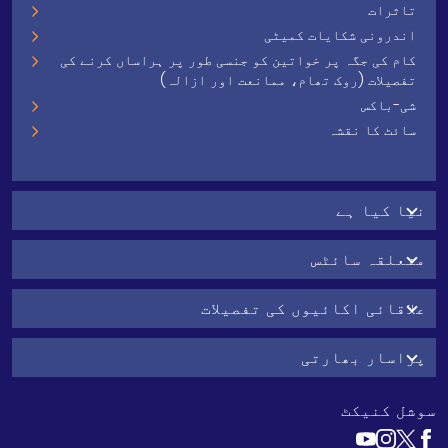
تاثرات
اندرونی شکایات کمیٹی
کام کی جگہ پر خواتین کو جنسی طور پر ہراساں کرنے کی
تفصیلات (روک تھام، ممانعت اور ازالہ)
شی-باکس
سائٹ کا نقشہ
نیا کیا ہے
متعلقہ سائٹس
علاقائی اکائیوں کی تفصیلات
پراسار بھارتی
سوشل کنیکٹ