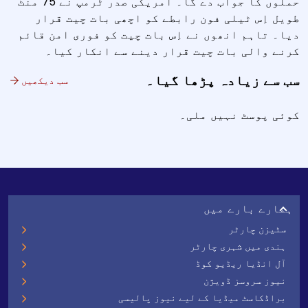
حملوں کا جواب دے گا۔ امریکی صدر ٹرمپ نے 75 منٹ
طویل اِس ٹیلی فون رابطے کو اچھی بات چیت قرار
دیا۔ تاہم انھوں نے اِس بات چیت کو فوری امن قائم
کرنے والی بات چیت قرار دینے سے انکار کیا۔
سب سے زیادہ پڑھا گیا۔
سب دیکھیں
کوئی پوسٹ نہیں ملی۔
ہمارے بارے میں
سٹیزن چارٹر
ہندی میں شہری چارٹر
آل انڈیا ریڈیو کوڈ
نیوز سروسز ڈویژن
براڈکاسٹ میڈیا کے لیے نیوز پالیسی