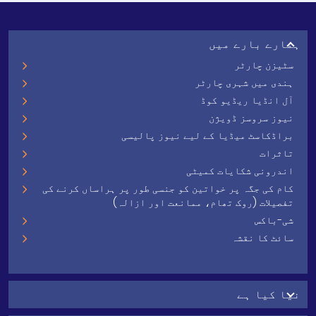
ہمارے بارے میں
سٹیزن چارٹر
ہندی میں شہری چارٹر
آل انڈیا ریڈیو کوڈ
نیوز سروسز ڈویژن
براڈکاسٹ میڈیا کے لیے نیوز پالیسی
تاثرات
اندرونی شکایات کمیٹی
کام کی جگہ پر خواتین کو جنسی طور پر ہراساں کرنے کی
تفصیلات (روک تھام، ممانعت اور ازالہ)
شی-باکس
سائٹ کا نقشہ
نیا کیا ہے