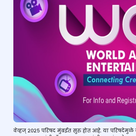
वेव्हज् २०२५ परिषद मुंबईत सुरु होत आहे. या परिषदेमु