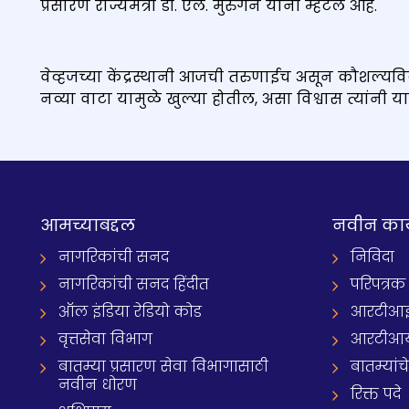
प्रसारण राज्यमंत्री डॉ. एल. मुरुगन यांनी म्हटलं आहे.
वेव्हजच्या केंद्रस्थानी आजची तरुणाईच असून कौशल्यवि
नव्या वाटा यामुळे खुल्या होतील, असा विश्वास त्यांनी या
आमच्याबद्दल
नवीन का
नागरिकांची सनद
निविदा
नागरिकांची सनद हिंदीत
परिपत्रक
ऑल इंडिया रेडियो कोड
आरटीआई प्
वृत्तसेवा विभाग
आरटीआ
बातम्या प्रसारण सेवा विभागासाठी
बातम्यांच
नवीन धोरण
रिक्त पदे