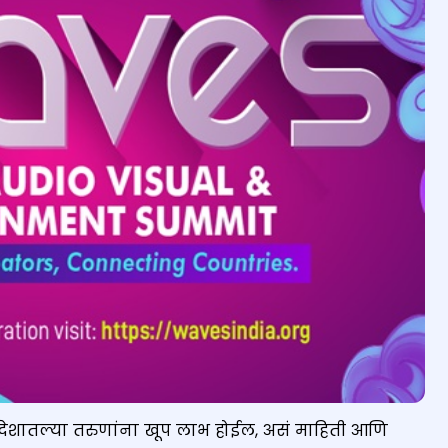
ळे देशातल्या तरुणांना खूप लाभ होईल, असं माहिती आणि