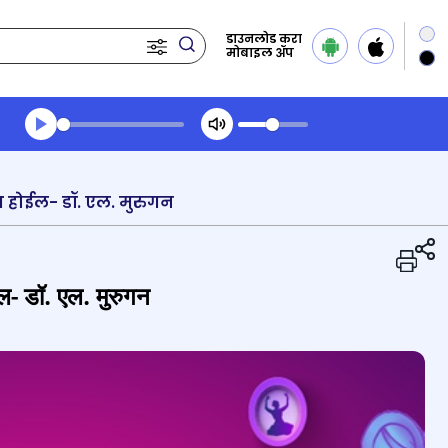
डाउनलोड करा
मोबाइल ॲप
Transcript summary
प्ले ऑडिओ
ाभ होईल- डॉ. एल. मुरुगन
ईल- डॉ. एल. मुरुगन