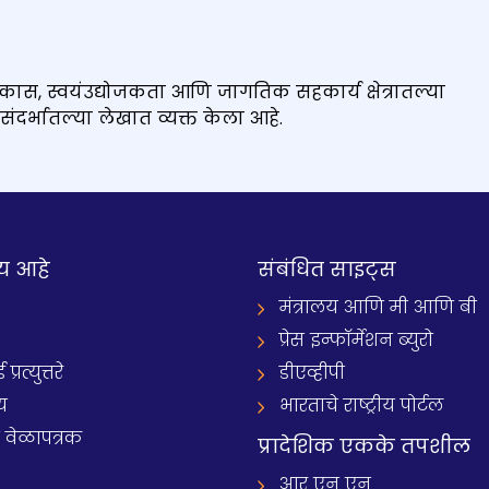
कास, स्वयंउद्योजकता आणि जागतिक सहकार्य क्षेत्रातल्या
संदर्भातल्या लेखात व्यक्त केला आहे.
य आहे
संबंधित साइट्स
मंत्रालय आणि मी आणि बी
प्रेस इन्फॉर्मेशन ब्युरो
रत्युत्तरे
डीएव्हीपी
य
भारताचे राष्ट्रीय पोर्टल
े वेळापत्रक
प्रादेशिक एकके तपशील
आर एन एन