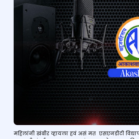
महिलांनी खंबीर व्हायला हवं असं मत एसएनडीटी विद्यापीठा