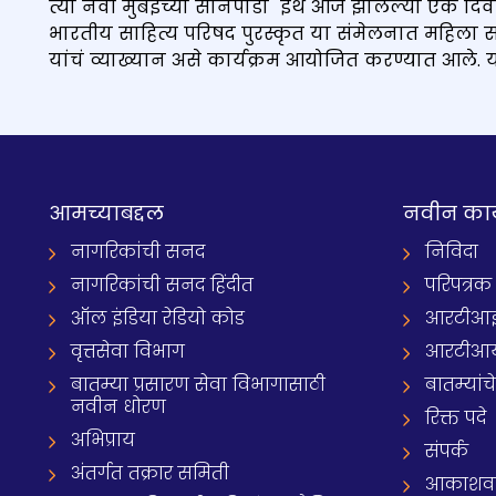
त्या नवी मुंबईच्या सानपाडा इथं आज झालेल्या एक द
भारतीय साहित्य परिषद पुरस्कृत या संमेलनात महिला साह
यांचं व्याख्यान असे कार्यक्रम आयोजित करण्यात आले.
आमच्याबद्दल
नवीन का
नागरिकांची सनद
निविदा
नागरिकांची सनद हिंदीत
परिपत्रक
ऑल इंडिया रेडियो कोड
आरटीआई प्
वृत्तसेवा विभाग
आरटीआ
बातम्या प्रसारण सेवा विभागासाठी
बातम्यांच
नवीन धोरण
रिक्त पदे
अभिप्राय
संपर्क
अंतर्गत तक्रार समिती
आकाशवाणी