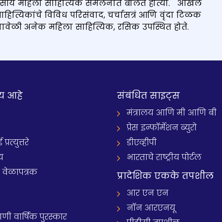
िवसीय महिला साहित्यिक संमेलनात बोलत होत्या. अखिल
ित्यिकांचे विविध परिसंवाद, चर्चासत्रं आणि वृंदा टिळक
 यावेळी अनेक महिला साहित्यिक, रसिक उपस्थित होते.
य आहे
संबंधित साइट्स
मंत्रालय आणि मी आणि बी
प्रेस इन्फॉर्मेशन ब्युरो
रत्युत्तरे
डीएव्हीपी
य
भारताचे राष्ट्रीय पोर्टल
े वेळापत्रक
प्रादेशिक एकके तपशील
आर एन एन
नॉन आरएनयू
 वार्षिक पुरस्कार