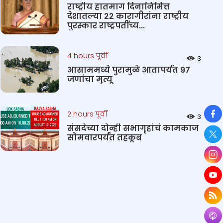
राष्ट्रीय हातमाग दिनानिमित्त
देशातल्या २२ कारागीरांना राष्ट्रीय
पुरस्कार राष्ट्रपतींच्य...
4 hours पूर्वी
3
आसाममध्ये पुरामुळे आतापर्यंत 97
जणांचा मृत्यू
So
2 hours पूर्वी
3
संसदेच्या दोन्ही सभागृहांचं कामकाज
सोमवारपर्यंत तहकूब