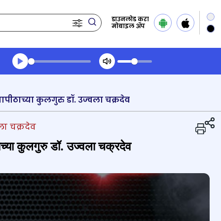
डाउनलोड करा
मोबाइल ॲप
Transcript summary
प्ले ऑडिओ
पीठाच्या कुलगुरु डॉ. उज्वला चक्रदेव
वला चक्रदेव
ाच्या कुलगुरु डॉ. उज्वला चक्रदेव