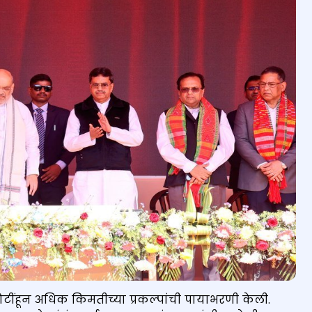
८ कोटींहून अधिक किमतीच्या प्रकल्पांची पायाभरणी केली.