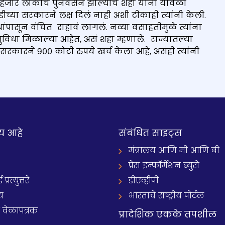
४० हजार लोकांचं पुनर्वसन झाल्याचं शहा यांनी यावेळी
घाडीच्या सरकारने लक्ष दिलं नाही अशी टीकाही त्यांनी केली.
धांपासून वंचित राहावं लागलं. नव्या वसाहतीमुळे त्यांना
सुविधा मिळाल्या आहेत, असं शहा म्हणाले. राज्यातल्या
ी सरकारने ९०० कोटी रुपये खर्च केला आहे, असंही त्यांनी
य आहे
संबंधित साइट्स
मंत्रालय आणि मी आणि बी
प्रेस इन्फॉर्मेशन ब्युरो
रत्युत्तरे
डीएव्हीपी
य
भारताचे राष्ट्रीय पोर्टल
े वेळापत्रक
प्रादेशिक एकके तपशील