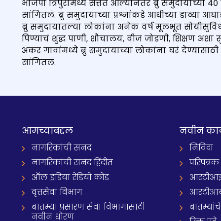
भाजपा त्रिपुरामध्ये सत्तेत आल्यानंतर ब्रु समुदायाच्या 
सांगितलं. ब्रु समुदायाच्या प्रश्नांकडे आधीच्या डाव्या आ
ब्रु समुदायातल्या लोकांना अनेक वर्षं मूलभूत सोयीसुवि
पिण्याचं शुद्ध पाणी, शौचालय, वीज जोडणी, शिक्षण अशा 
अकर गावांमध्ये ब्रु समुदायाच्या लोकांना घरं देण्यासाठ
सांगितलं.
आमच्याबद्दल
नवीन का
नागरिकांची सनद
निविदा
नागरिकांची सनद हिंदीत
परिपत्रक
ऑल इंडिया रेडियो कोड
आरटीआई प्
वृत्तसेवा विभाग
आरटीआ
बातम्या प्रसारण सेवा विभागासाठी
बातम्यांच
नवीन धोरण