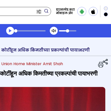
डाउनलोड करा
मोबाइल ॲप
Transcript summary
प्ले ऑडिओ
े ६६८ कोटींहून अधिक किमतीच्या प्रकल्पांची पायाभरणी
| Union Home Minister Amit Shah
६८ कोटींहून अधिक किमतीच्या प्रकल्पांची पायाभरणी