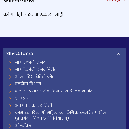
सर्वाधिक वाचले
कोणतीही पोस्ट आढळली नाही.
आमच्याबद्दल
नागरिकांची सनद
नागरिकांची सनद हिंदीत
ऑल इंडिया रेडियो कोड
वृत्तसेवा विभाग
बातम्या प्रसारण सेवा विभागासाठी नवीन धोरण
अभिप्राय
अंतर्गत तक्रार समिती
कामाच्या ठिकाणी महिलांच्या लैंगिक छळाचे तपशील
(प्रतिबंध, प्रतिबंध आणि निवारण)
शी-बॉक्स