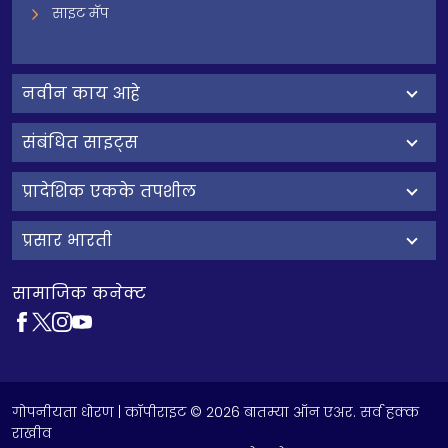
साइट मॅप
नवीन काय आहे
संबंधित साइट्स
प्रादेशिक एकके तपशील
प्रसार भारती
सामाजिक कनेक्ट
गोपनीयता धोरण
| कॉपीराइट © 2026 बातम्या ऑन एअर. सर्व हक्क
राखीव