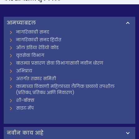
आमच्याबद्दल
नागरिकांची सनद
नागरिकांची सनद हिंदीत
ऑल इंडिया रेडियो कोड
वृत्तसेवा विभाग
बातम्या प्रसारण सेवा विभागासाठी नवीन धोरण
अभिप्राय
अंतर्गत तक्रार समिती
कामाच्या ठिकाणी महिलांच्या लैंगिक छळाचे तपशील
(प्रतिबंध, प्रतिबंध आणि निवारण)
शी-बॉक्स
साइट मॅप
नवीन काय आहे