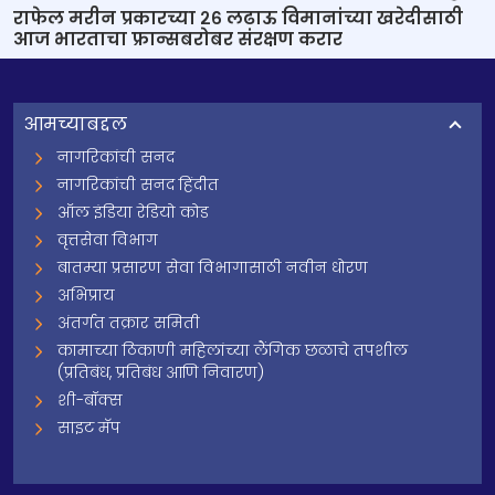
राफेल मरीन प्रकारच्या २६ लढाऊ विमानांच्या खरेदीसाठी
आज भारताचा फ्रान्सबरोबर संरक्षण करार
आमच्याबद्दल
नागरिकांची सनद
नागरिकांची सनद हिंदीत
ऑल इंडिया रेडियो कोड
वृत्तसेवा विभाग
बातम्या प्रसारण सेवा विभागासाठी नवीन धोरण
अभिप्राय
अंतर्गत तक्रार समिती
कामाच्या ठिकाणी महिलांच्या लैंगिक छळाचे तपशील
(प्रतिबंध, प्रतिबंध आणि निवारण)
शी-बॉक्स
साइट मॅप