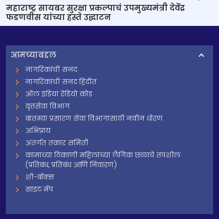
महाराष्ट्र सायबर सुरक्षा प्रकल्पाचं उपमुख्यमंत्री देवेंद्र
फडणवीस यांच्या हस्ते उद्घाटन
आमच्याबद्दल
नागरिकांची सनद
नागरिकांची सनद हिंदीत
ऑल इंडिया रेडियो कोड
वृत्तसेवा विभाग
बातम्या प्रसारण सेवा विभागासाठी नवीन धोरण
अभिप्राय
अंतर्गत तक्रार समिती
कामाच्या ठिकाणी महिलांच्या लैंगिक छळाचे तपशील
(प्रतिबंध, प्रतिबंध आणि निवारण)
शी-बॉक्स
साइट मॅप