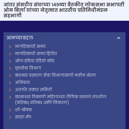
आंतर संसदीय संघाच्या १४९व्या बैठकीत लोकसभा सभापती
ओम बिर्ला यांच्या नेतृत्वात भारतीय प्रतिनिधीमंडळ
सहभागी
आमच्याबद्दल
नागरिकांची सनद
नागरिकांची सनद हिंदीत
ऑल इंडिया रेडियो कोड
वृत्तसेवा विभाग
बातम्या प्रसारण सेवा विभागासाठी नवीन धोरण
अभिप्राय
अंतर्गत तक्रार समिती
कामाच्या ठिकाणी महिलांच्या लैंगिक छळाचे तपशील
(प्रतिबंध, प्रतिबंध आणि निवारण)
शी-बॉक्स
साइट मॅप