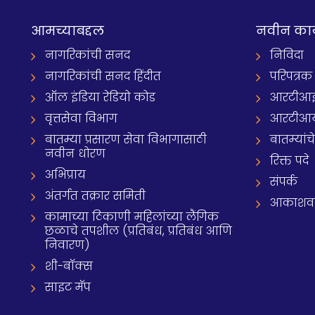
आमच्याबद्दल
नवीन का
नागरिकांची सनद
निविदा
नागरिकांची सनद हिंदीत
परिपत्रक
ऑल इंडिया रेडियो कोड
आरटीआई प्
वृत्तसेवा विभाग
आरटीआ
बातम्या प्रसारण सेवा विभागासाठी
बातम्यांच
नवीन धोरण
रिक्त पदे
अभिप्राय
संपर्क
अंतर्गत तक्रार समिती
आकाशवाणी
कामाच्या ठिकाणी महिलांच्या लैंगिक
छळाचे तपशील (प्रतिबंध, प्रतिबंध आणि
निवारण)
शी-बॉक्स
साइट मॅप