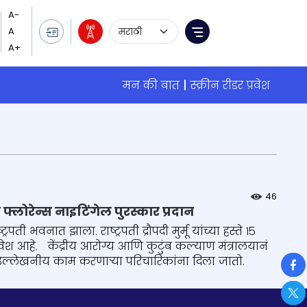
Language Selection
Menu
मन की बात
स्क्रीन रीडर प्रवेश
46
य फ्लोरेन्स नाइटिंगेल पुरस्कार प्रदान
 भवनात झाला. राष्ट्रपती द्रौपदी मुर्मू यांच्या हस्ते १५
वेश आहे. केंद्रीय आरोग्य आणि कुटुंब कल्याण मंत्रालयानं
So
्कार उल्लेखनीय काम करणाऱ्या परिचारिकांना दिला जातो.