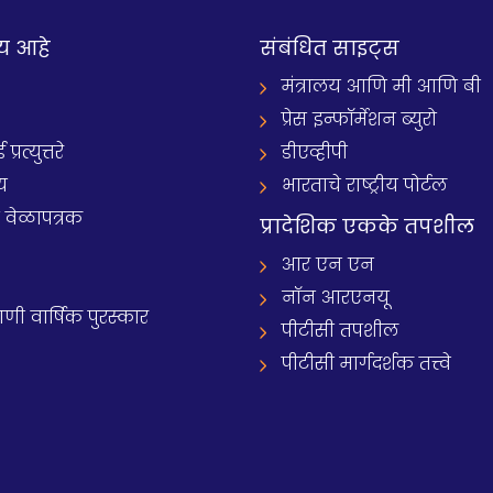
य आहे
संबंधित साइट्स
मंत्रालय आणि मी आणि बी
प्रेस इन्फॉर्मेशन ब्युरो
रत्युत्तरे
डीएव्हीपी
य
भारताचे राष्ट्रीय पोर्टल
े वेळापत्रक
प्रादेशिक एकके तपशील
आर एन एन
नॉन आरएनयू
 वार्षिक पुरस्कार
पीटीसी तपशील
पीटीसी मार्गदर्शक तत्त्वे